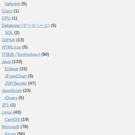
Valgrind
(5)
Cisco
(1)
CPU
(1)
Database (データベース)
(5)
SQL
(2)
GitHub
(13)
HTML/css
(5)
IT技術 (Technology)
(90)
Java
(133)
Eclipse
(15)
JFreeChart
(3)
JSP/Servlet
(47)
JavaScript
(23)
jQuery
(5)
JP1
(1)
Linux
(43)
CentOS
(19)
Microsoft
(78)
Azure
(56)