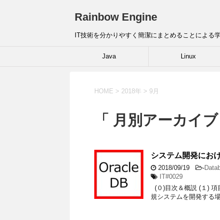
Rainbow Engine
IT技術を分かりやすく簡潔にまとめることによる
Java
Linux
HOME
>
2018年
>
9月
「 月別アーカイブ：
システム開発にお
2018/09/19
-
Dat
IT#0029
(０)目次＆概説 (１) 
規システムを開発する場合