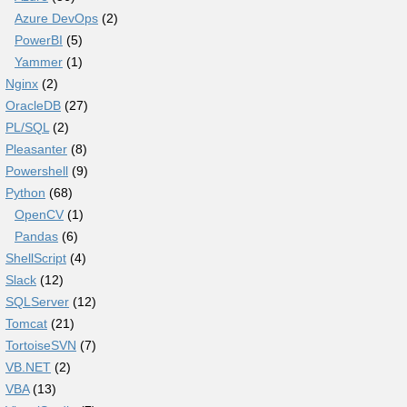
Azure DevOps
(2)
PowerBI
(5)
Yammer
(1)
Nginx
(2)
OracleDB
(27)
PL/SQL
(2)
Pleasanter
(8)
Powershell
(9)
Python
(68)
OpenCV
(1)
Pandas
(6)
ShellScript
(4)
Slack
(12)
SQLServer
(12)
Tomcat
(21)
TortoiseSVN
(7)
VB.NET
(2)
VBA
(13)