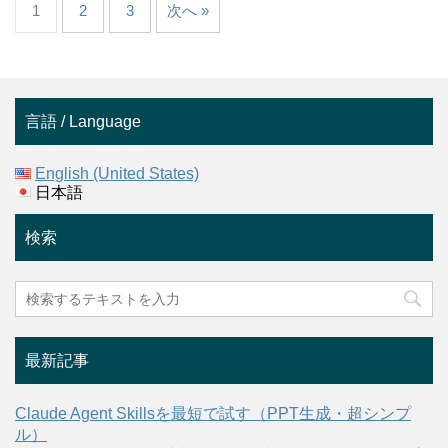
1
2
3
次へ »
言語 / Language
English (United States)
日本語
検索
最新記事
Claude Agent Skillsを最短で試す（PPT生成・超シンプ
ル）