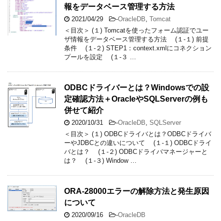
報をデータベース管理する方法
2021/04/29
-
OracleDB
,
Tomcat
＜目次＞ (１) Tomcatを使ったフォーム認証でユー
ザ情報をデータベース管理する方法 (１-１) 前提
条件 (１-２) STEP1：context.xmlにコネクション
プールを設定 (１-３ …
ODBCドライバーとは？Windowsでの設
定確認方法＋OracleやSQLServerの例も
併せて紹介
2020/10/31
-
OracleDB
,
SQLServer
＜目次＞ (１) ODBCドライバとは？ODBCドライバ
ーやJDBCとの違いについて (１-１) ODBCドライ
バとは？ (１-２) ODBCドライバマネージャーと
は？ (１-３) Window …
ORA-28000エラーの解除方法と発生原因
について
2020/09/16
-
OracleDB