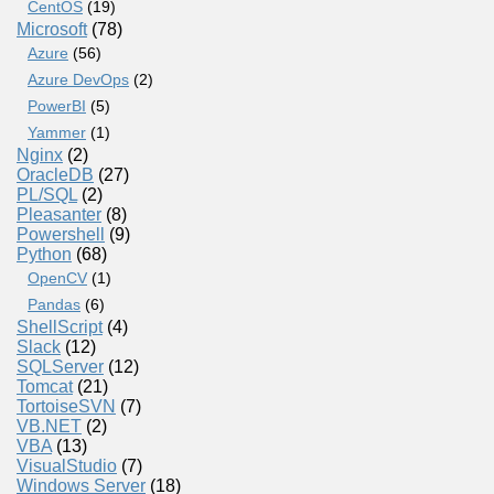
CentOS
(19)
Microsoft
(78)
Azure
(56)
Azure DevOps
(2)
PowerBI
(5)
Yammer
(1)
Nginx
(2)
OracleDB
(27)
PL/SQL
(2)
Pleasanter
(8)
Powershell
(9)
Python
(68)
OpenCV
(1)
Pandas
(6)
ShellScript
(4)
Slack
(12)
SQLServer
(12)
Tomcat
(21)
TortoiseSVN
(7)
VB.NET
(2)
VBA
(13)
VisualStudio
(7)
Windows Server
(18)