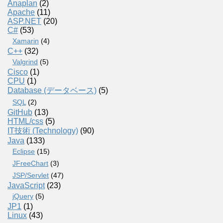
Anaplan
(2)
Apache
(11)
ASP.NET
(20)
C#
(53)
Xamarin
(4)
C++
(32)
Valgrind
(5)
Cisco
(1)
CPU
(1)
Database (データベース)
(5)
SQL
(2)
GitHub
(13)
HTML/css
(5)
IT技術 (Technology)
(90)
Java
(133)
Eclipse
(15)
JFreeChart
(3)
JSP/Servlet
(47)
JavaScript
(23)
jQuery
(5)
JP1
(1)
Linux
(43)