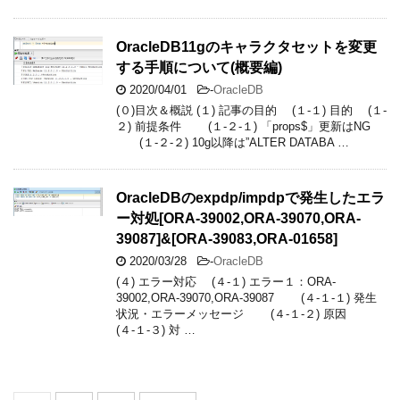
OracleDB11gのキャラクタセットを変更
する手順について(概要編)
2020/04/01
-
OracleDB
(０)目次＆概説 (１) 記事の目的 (１-１) 目的 (１-
２) 前提条件 (１-２-１) 「props$」更新はNG
(１-２-２) 10g以降は”ALTER DATABA …
OracleDBのexpdp/impdpで発生したエラ
ー対処[ORA-39002,ORA-39070,ORA-
39087]&[ORA-39083,ORA-01658]
2020/03/28
-
OracleDB
(４) エラー対応 (４-１) エラー１：ORA-
39002,ORA-39070,ORA-39087 (４-１-１) 発生
状況・エラーメッセージ (４-１-２) 原因
(４-１-３) 対 …