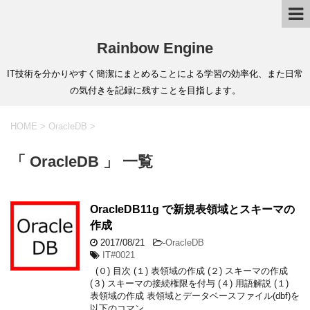
Rainbow Engine
IT技術を分かりやすく簡潔にまとめることによる学習の効率化、また日常
の気付きを記録に残すことを目指します。
HOME
>
OracleDB
>
「 OracleDB 」 一覧
OracleDB11g で新規表領域とスキーマの
作成
2017/08/21
-
OracleDB
IT#0021
(０) 目次 (１) 表領域の作成 (２) スキーマの作成
(３) スキーマの接続権限を付与 (４) 用語解説 (１)
表領域の作成 表領域とデータベースファイル(dbf)を
以下のコマン …