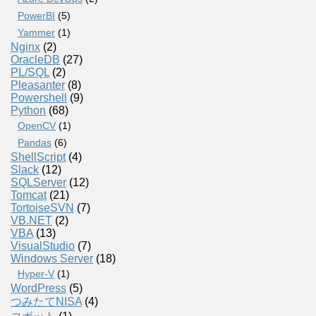
PowerBI
(5)
Yammer
(1)
Nginx
(2)
OracleDB
(27)
PL/SQL
(2)
Pleasanter
(8)
Powershell
(9)
Python
(68)
OpenCV
(1)
Pandas
(6)
ShellScript
(4)
Slack
(12)
SQLServer
(12)
Tomcat
(21)
TortoiseSVN
(7)
VB.NET
(2)
VBA
(13)
VisualStudio
(7)
Windows Server
(18)
Hyper-V
(1)
WordPress
(5)
つみたてNISA
(4)