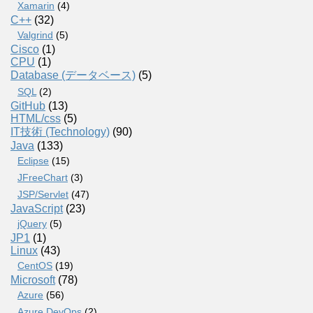
Xamarin
(4)
C++
(32)
Valgrind
(5)
Cisco
(1)
CPU
(1)
Database (データベース)
(5)
SQL
(2)
GitHub
(13)
HTML/css
(5)
IT技術 (Technology)
(90)
Java
(133)
Eclipse
(15)
JFreeChart
(3)
JSP/Servlet
(47)
JavaScript
(23)
jQuery
(5)
JP1
(1)
Linux
(43)
CentOS
(19)
Microsoft
(78)
Azure
(56)
Azure DevOps
(2)