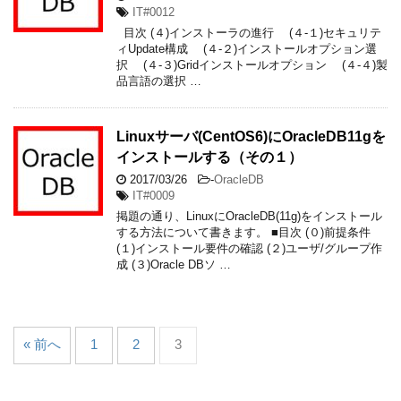
IT#0012
目次 (４)インストーラの進行 (４-１)セキュリテ
ィUpdate構成 (４-２)インストールオプション選
択 (４-３)Gridインストールオプション (４-４)製
品言語の選択 …
Linuxサーバ(CentOS6)にOracleDB11gを
インストールする（その１）
2017/03/26
-
OracleDB
IT#0009
掲題の通り、LinuxにOracleDB(11g)をインストール
する方法について書きます。 ■目次 (０)前提条件
(１)インストール要件の確認 (２)ユーザ/グループ作
成 (３)Oracle DBソ …
« 前へ
1
2
3