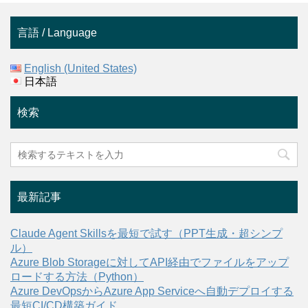
言語 / Language
English (United States)
日本語
検索
最新記事
Claude Agent Skillsを最短で試す（PPT生成・超シンプ
ル）
Azure Blob Storageに対してAPI経由でファイルをアップ
ロードする方法（Python）
Azure DevOpsからAzure App Serviceへ自動デプロイする
最短CI/CD構築ガイド