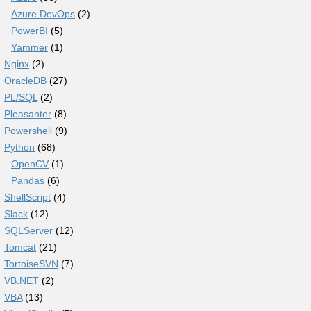
Azure DevOps
(2)
PowerBI
(5)
Yammer
(1)
Nginx
(2)
OracleDB
(27)
PL/SQL
(2)
Pleasanter
(8)
Powershell
(9)
Python
(68)
OpenCV
(1)
Pandas
(6)
ShellScript
(4)
Slack
(12)
SQLServer
(12)
Tomcat
(21)
TortoiseSVN
(7)
VB.NET
(2)
VBA
(13)