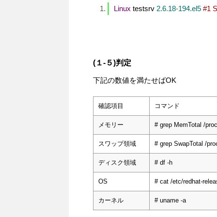
Linux
 testsrv 
2.6
.
18
-
194.el5
#1 
(１-５)判定
下記の数値を満たせばOK
確認項目
コマンド
メモリー
# grep MemTotal /pro
スワップ領域
# grep SwapTotal /pr
ディスク領域
# df -h
OS
# cat /etc/redhat-rele
カーネル
# uname -a