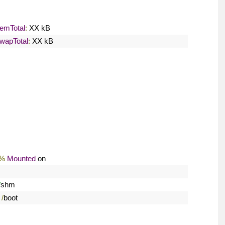
emTotal
:
 XX kB 
wapTotal
:
 XX kB
%
Mounted
 on
/
shm
/
boot