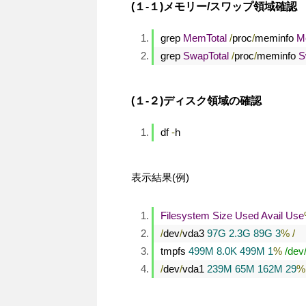
(１-１)メモリー/スワップ領域確認
grep 
MemTotal
/
proc
/
meminfo 
M
grep 
SwapTotal
/
proc
/
meminfo 
S
(１-２)ディスク領域の確認
df 
-
h
表示結果(例)
Filesystem
Size
Used
Avail
Use
/
dev
/
vda3 
97G
2.3G
89G
3
%
/
tmpfs 
499M
8.0K
499M
1
%
/dev
/
dev
/
vda1 
239M
65M
162M
29
%