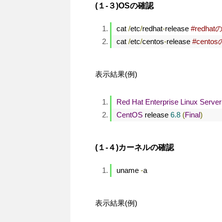
(１-３)OSの確認
cat 
/
etc
/
redhat
-
release 
#redhat
cat 
/
etc
/
centos
-
release 
#cento
表示結果(例)
Red
Hat
Enterprise
Linux
Server
CentOS
 release 
6.8
(
Final
)
(１-４)カーネルの確認
uname 
-
a
表示結果(例)