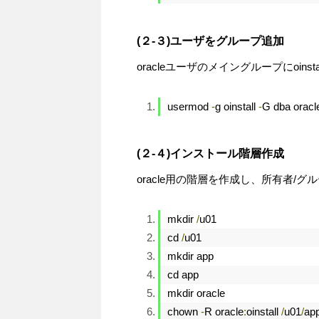
(２-３)ユーザをグループ追加
oracleユーザのメイングループにoin
usermod 
-
g oinstall 
-
G dba oracl
(２-４)インストール階層作成
oracle用の階層を作成し、所有者/
mkdir 
/
u01
cd 
/
u01
mkdir app
cd app
mkdir oracle
chown 
-
R oracle
:
oinstall 
/
u01
/
ap