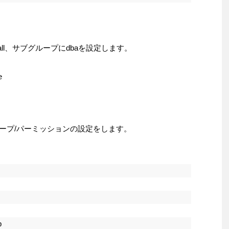
stall、サブグループにdbaを設定します。
e
グループ/パーミッションの設定をします。
p