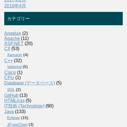
2016年4月
カテゴリー
Anaplan
(2)
Apache
(11)
ASP.NET
(20)
C#
(53)
Xamarin
(4)
C++
(32)
Valgrind
(5)
Cisco
(1)
CPU
(1)
Database (データベース)
(5)
SQL
(2)
GitHub
(13)
HTML/css
(5)
IT技術 (Technology)
(90)
Java
(133)
Eclipse
(15)
JFreeChart
(3)