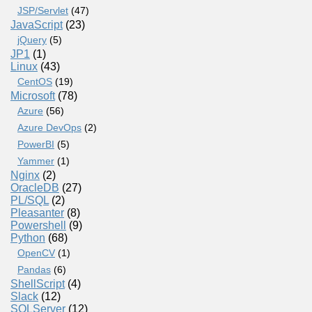
JSP/Servlet
(47)
JavaScript
(23)
jQuery
(5)
JP1
(1)
Linux
(43)
CentOS
(19)
Microsoft
(78)
Azure
(56)
Azure DevOps
(2)
PowerBI
(5)
Yammer
(1)
Nginx
(2)
OracleDB
(27)
PL/SQL
(2)
Pleasanter
(8)
Powershell
(9)
Python
(68)
OpenCV
(1)
Pandas
(6)
ShellScript
(4)
Slack
(12)
SQLServer
(12)