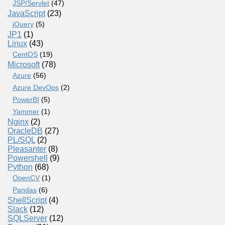
JSP/Servlet
(47)
JavaScript
(23)
jQuery
(5)
JP1
(1)
Linux
(43)
CentOS
(19)
Microsoft
(78)
Azure
(56)
Azure DevOps
(2)
PowerBI
(5)
Yammer
(1)
Nginx
(2)
OracleDB
(27)
PL/SQL
(2)
Pleasanter
(8)
Powershell
(9)
Python
(68)
OpenCV
(1)
Pandas
(6)
ShellScript
(4)
Slack
(12)
SQLServer
(12)