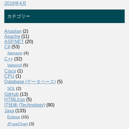
2016年4月
カテゴリー
Anaplan
(2)
Apache
(11)
ASP.NET
(20)
C#
(53)
Xamarin
(4)
C++
(32)
Valgrind
(5)
Cisco
(1)
CPU
(1)
Database (データベース)
(5)
SQL
(2)
GitHub
(13)
HTML/css
(5)
IT技術 (Technology)
(90)
Java
(133)
Eclipse
(15)
JFreeChart
(3)