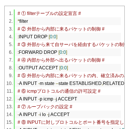
# ① filterテーブルの設定宣言 #
*
filter
# ② 外部から内部に来るパケットの制御 #
:
INPUT DROP 
[
0
:
0
]
# ③ 外部から来て自サーバを経由するパケットの制御 
:
FORWARD DROP 
[
0
:
0
]
# ④ 内部から外部へ出るパケットの制御 #
:
OUTPUT ACCEPT 
[
0
:
0
]
# ⑤ 外部から内部に来るパケットの内、確立済みのパ
-
A INPUT 
-
m state 
--
state ESTABLISHED
,
RELATED 
-
# ⑥ icmpプロトコルの通信の許可設定 #
-
A INPUT 
-
p icmp 
-
j ACCEPT
# ⑦ ループバックの設定 #
-
A INPUT 
-
i lo 
-
j ACCEPT
# ⑧ INPUTに対しプロトコルとポート番号を指定して