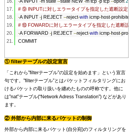
-
A INPUT 
-
m state 
--
state NEW 
-
m tcp 
-
p tcp 
--
dport 
22
# ⑨ INPUTに対しエラータイプを指定した遮断設定 #
-
A INPUT 
-
j REJECT 
--
reject
-
with
 icmp
-
host
-
prohibited
# ⑩ FOWARDに対しエラータイプを指定した遮断設定
-
A FORWARD 
-
j REJECT 
--
reject
-
with
 icmp
-
host
-
prohi
COMMIT
① filterテーブルの設定宣言
「これから”filterテーブル”の設定を始めます」という宣言
句です。”filterテーブル”とはパケットフィルタリングにお
けるパケットの取り扱いを纏めたものの呼称です。他に
は”nat”テーブル(“Network Adress Translation”) などがあり
ます。
② 外部から内部に来るパケットの制御
外部から内部に来るパケット(自分宛)のフィルタリングを