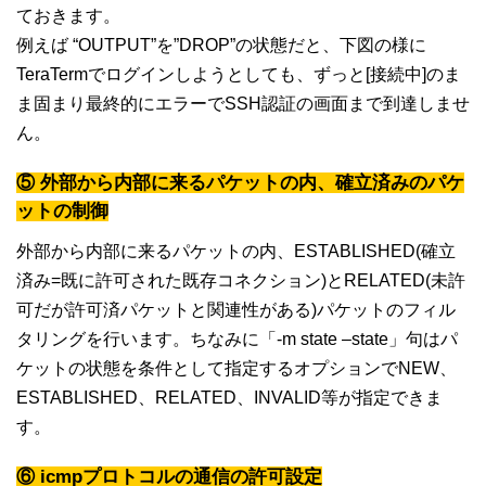
ておきます。
例えば “OUTPUT”を”DROP”の状態だと、下図の様に
TeraTermでログインしようとしても、ずっと[接続中]のま
ま固まり最終的にエラーでSSH認証の画面まで到達しませ
ん。
⑤ 外部から内部に来るパケットの内、確立済みのパケ
ットの制御
外部から内部に来るパケットの内、ESTABLISHED(確立
済み=既に許可された既存コネクション)とRELATED(未許
可だが許可済パケットと関連性がある)パケットのフィル
タリングを行います。ちなみに「-m state –state」句はパ
ケットの状態を条件として指定するオプションでNEW、
ESTABLISHED、RELATED、INVALID等が指定できま
す。
⑥ icmpプロトコルの通信の許可設定