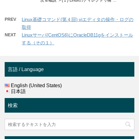
次＆概説 ＞(１) Linuxのディレクトリ構 …
PREV
Linux基礎コマンド(第４回) viエディタの操作・ログの
取得
NEXT
Linuxサーバ(CentOS6)にOracleDB11gをインストール
する（その１）
言語 / Language
English (United States)
日本語
検索