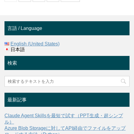
言語 / Language
English (United States)
日本語
検索
最新記事
Claude Agent Skillsを最短で試す（PPT生成・超シンプ
ル）
Azure Blob Storageに対してAPI経由でファイルをアップ