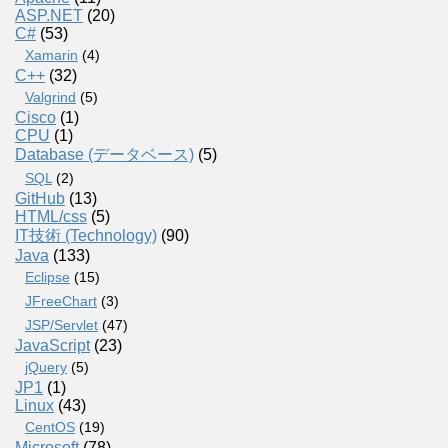
ASP.NET
(20)
C#
(53)
Xamarin
(4)
C++
(32)
Valgrind
(5)
Cisco
(1)
CPU
(1)
Database (データベース)
(5)
SQL
(2)
GitHub
(13)
HTML/css
(5)
IT技術 (Technology)
(90)
Java
(133)
Eclipse
(15)
JFreeChart
(3)
JSP/Servlet
(47)
JavaScript
(23)
jQuery
(5)
JP1
(1)
Linux
(43)
CentOS
(19)
Microsoft
(78)