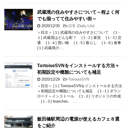
武蔵境の住みやすさについて～程よく何
でも揃ってて住みやすい街～
2020/12/30
-
日常 (Daily Life)
＜目次＞ (１) 武蔵境の住みやすさについて (１-
１) 武蔵境はどんな町？ (１-２) 家賃 (１-３) 交
通 (１-４) 買い物 (１-５) 暮らし (１-６) 食事
(１) 武蔵境の …
TortoiseSVNをインストールする方法＋
初期設定や概観についても補足
2020/12/29
-
TortoiseSVN
＜目次＞ (１) TortoiseSVNをインストールする方法
＋初期設定や概観についても補足 (１-１) ダウン
ロード～インストール (１-２) リポジトリの作成
(１-３) branches、 …
飯田橋駅周辺の電源が使えるカフェ８選
をご紹介