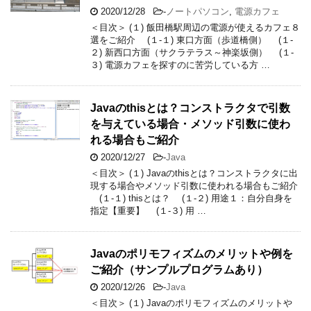
2020/12/28
-
ノートパソコン
,
電源カフェ
＜目次＞ (１) 飯田橋駅周辺の電源が使えるカフェ８
選をご紹介 (１-１) 東口方面（歩道橋側） (１-
２) 新西口方面（サクラテラス～神楽坂側） (１-
３) 電源カフェを探すのに苦労している方 …
Javaのthisとは？コンストラクタで引数
を与えている場合・メソッド引数に使わ
れる場合もご紹介
2020/12/27
-
Java
＜目次＞ (１) Javaのthisとは？コンストラクタに出
現する場合やメソッド引数に使われる場合もご紹介
(１-１) thisとは？ (１-２) 用途１：自分自身を
指定【重要】 (１-３) 用 …
Javaのポリモフィズムのメリットや例を
ご紹介（サンプルプログラムあり）
2020/12/26
-
Java
＜目次＞ (１) Javaのポリモフィズムのメリットや