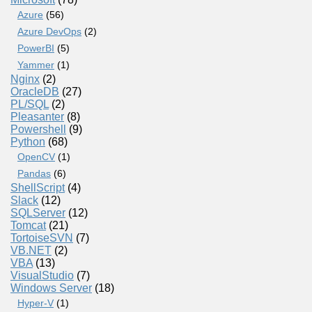
Azure
(56)
Azure DevOps
(2)
PowerBI
(5)
Yammer
(1)
Nginx
(2)
OracleDB
(27)
PL/SQL
(2)
Pleasanter
(8)
Powershell
(9)
Python
(68)
OpenCV
(1)
Pandas
(6)
ShellScript
(4)
Slack
(12)
SQLServer
(12)
Tomcat
(21)
TortoiseSVN
(7)
VB.NET
(2)
VBA
(13)
VisualStudio
(7)
Windows Server
(18)
Hyper-V
(1)