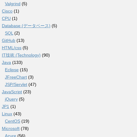
Valgrind
(5)
Cisco
(1)
CPU
(1)
Database (データベース)
(5)
SQL
(2)
GitHub
(13)
HTML/css
(5)
IT技術 (Technology)
(90)
Java
(133)
Eclipse
(15)
JFreeChart
(3)
JSP/Servlet
(47)
JavaScript
(23)
jQuery
(5)
JP1
(1)
Linux
(43)
CentOS
(19)
Microsoft
(78)
Azure
(56)