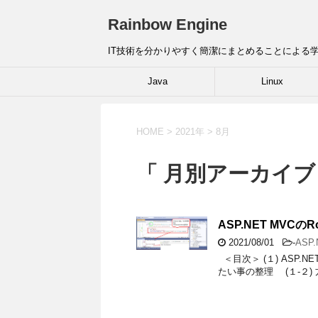
Rainbow Engine
IT技術を分かりやすく簡潔にまとめることによる
Java
Linux
HOME
>
2021年
>
8月
「 月別アーカイブ：
ASP.NET MVC
2021/08/01
-
ASP.
＜目次＞ (１) ASP.N
たい事の整理 (１-２)