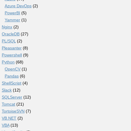
Azure DevOps
(2)
PowerBI
(5)
Yammer
(1)
Nginx
(2)
OracleDB
(27)
PL/SQL
(2)
Pleasanter
(8)
Powershell
(9)
Python
(68)
OpenCV
(1)
Pandas
(6)
ShellScript
(4)
Slack
(12)
SQLServer
(12)
Tomcat
(21)
TortoiseSVN
(7)
VB.NET
(2)
VBA
(13)