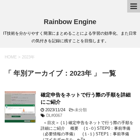
Rainbow Engine
IT技術を分かりやすく簡潔にまとめることによる学習の効率化、また日常
の気付きを記録に残すことを目指します。
HOME
>
2023年
「 年別アーカイブ：2023年 」 一覧
確定申告をネットで行う際の手順を詳細
にご紹介
2023/11/24
-
未分類
DL#0067
＜目次＞ (１) 確定申告をネットで行う際の手順を
詳細にご紹介 概要 (１-０) STEP0：事前準備
（必要情報の準備） (１-１) STEP1：事前準備
（マイナポータル、e-Ta …