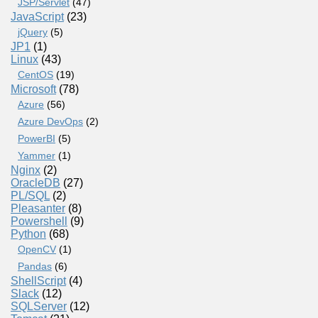
JSP/Servlet
(47)
JavaScript
(23)
jQuery
(5)
JP1
(1)
Linux
(43)
CentOS
(19)
Microsoft
(78)
Azure
(56)
Azure DevOps
(2)
PowerBI
(5)
Yammer
(1)
Nginx
(2)
OracleDB
(27)
PL/SQL
(2)
Pleasanter
(8)
Powershell
(9)
Python
(68)
OpenCV
(1)
Pandas
(6)
ShellScript
(4)
Slack
(12)
SQLServer
(12)