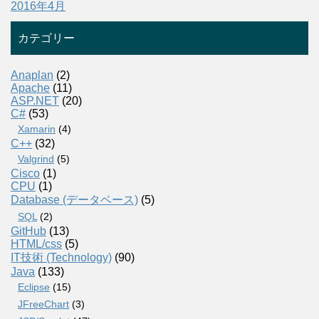
2016年4月
カテゴリー
Anaplan
(2)
Apache
(11)
ASP.NET
(20)
C#
(53)
Xamarin
(4)
C++
(32)
Valgrind
(5)
Cisco
(1)
CPU
(1)
Database (データベース)
(5)
SQL
(2)
GitHub
(13)
HTML/css
(5)
IT技術 (Technology)
(90)
Java
(133)
Eclipse
(15)
JFreeChart
(3)