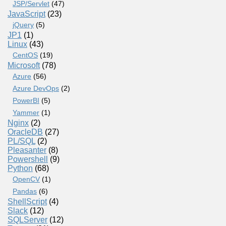
JSP/Servlet
(47)
JavaScript
(23)
jQuery
(5)
JP1
(1)
Linux
(43)
CentOS
(19)
Microsoft
(78)
Azure
(56)
Azure DevOps
(2)
PowerBI
(5)
Yammer
(1)
Nginx
(2)
OracleDB
(27)
PL/SQL
(2)
Pleasanter
(8)
Powershell
(9)
Python
(68)
OpenCV
(1)
Pandas
(6)
ShellScript
(4)
Slack
(12)
SQLServer
(12)