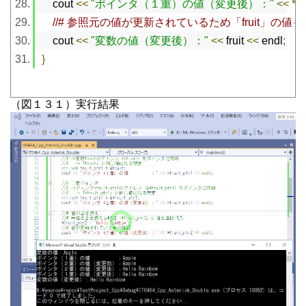
    cout 
<<
"ポインタ（１重）の値（変更後）："
<<
*
fr
//# 参照元の値が更新されているため「fruit」の値
    cout 
<<
"変数の値（変更後）："
<<
 fruit 
<<
 endl
;
}
（図１３１）実行結果