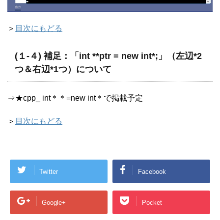
＞
目次にもどる
(１-４) 補足：「int **ptr = new int*;」（左辺*2
つ＆右辺*1つ）について
⇒★cpp_ int＊＊=new int＊で掲載予定
＞
目次にもどる
Twitter
Facebook
Google+
Pocket