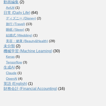
動画編集
(2)
AviUtl
(1)
日常 (Daily Life)
(64)
ディズニー (Disney)
(2)
旅行 (Travel)
(13)
睡眠 (Sleep)
(3)
結婚式 (Wedding)
(1)
美容・健康 (Beauty&Health)
(28)
未分類
(2)
機械学習 (Machine Learning)
(30)
Keras
(5)
Tensorflow
(3)
生成AI
(5)
Claude
(1)
OpenAI
(4)
英語 (English)
(1)
財務会計 (Financial Accounting)
(16)