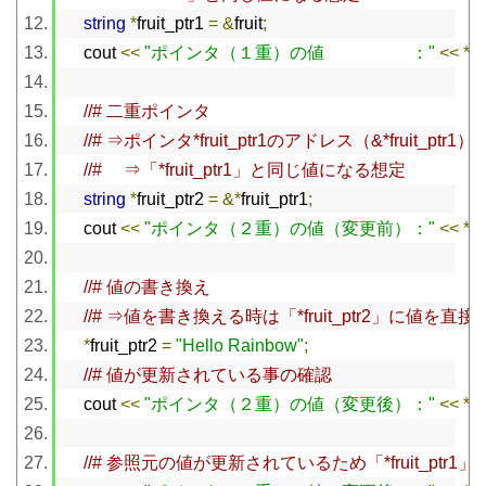
string
*
fruit_ptr1 
=
&
fruit
;
    cout 
<<
"ポインタ（１重）の値　　　　　："
<<
*
fr
//# 二重ポインタ
//# ⇒ポインタ*fruit_ptr1のアドレス（&*fruit_p
//# 　⇒「*fruit_ptr1」と同じ値になる想定
string
*
fruit_ptr2 
=
&*
fruit_ptr1
;
    cout 
<<
"ポインタ（２重）の値（変更前）："
<<
*
fr
//# 値の書き換え
//# ⇒値を書き換える時は「*fruit_ptr2」に値を直接
*
fruit_ptr2 
=
"Hello Rainbow"
;
//# 値が更新されている事の確認
    cout 
<<
"ポインタ（２重）の値（変更後）："
<<
*
fr
//# 参照元の値が更新されているため「*fruit_ptr1