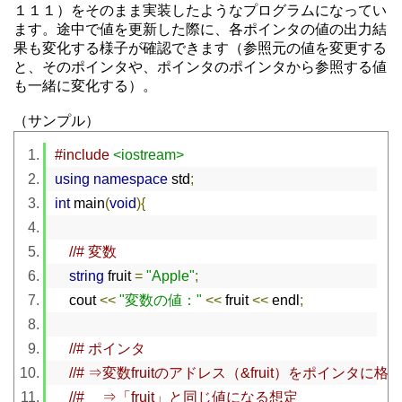
１１１）をそのまま実装したようなプログラムになってい
ます。途中で値を更新した際に、各ポインタの値の出力結
果も変化する様子が確認できます（参照元の値を変更する
と、そのポインタや、ポインタのポインタから参照する値
も一緒に変化する）。
（サンプル）
#include
<iostream>
using
namespace
 std
;
int
 main
(
void
){
//# 変数
string
 fruit 
=
"Apple"
;
    cout 
<<
"変数の値："
<<
 fruit 
<<
 endl
;
//# ポインタ
//# ⇒変数fruitのアドレス（&fruit）をポインタに格
//# 　⇒「fruit」と同じ値になる想定