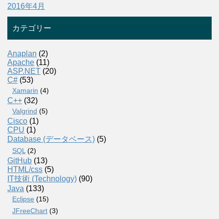
2016年4月
カテゴリー
Anaplan
(2)
Apache
(11)
ASP.NET
(20)
C#
(53)
Xamarin
(4)
C++
(32)
Valgrind
(5)
Cisco
(1)
CPU
(1)
Database (データベース)
(5)
SQL
(2)
GitHub
(13)
HTML/css
(5)
IT技術 (Technology)
(90)
Java
(133)
Eclipse
(15)
JFreeChart
(3)