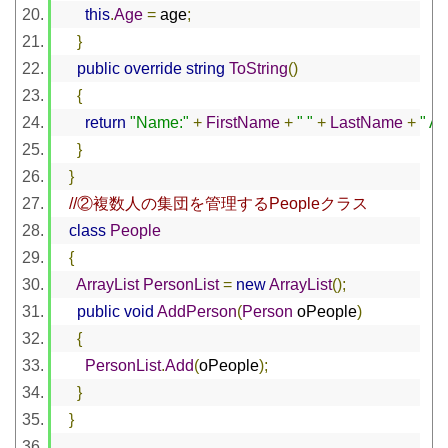
this
.
Age
=
 age
;
}
public
override
string
ToString
()
{
return
"Name:"
+
FirstName
+
" "
+
LastName
+
" Ag
}
}
//②複数人の集団を管理するPeopleクラス
class
People
{
ArrayList
PersonList
=
new
ArrayList
();
public
void
AddPerson
(
Person
 oPeople
)
{
PersonList
.
Add
(
oPeople
);
}
}