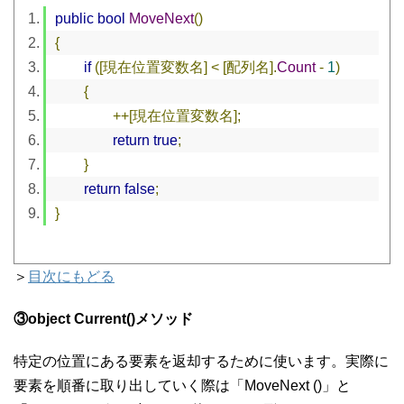
public
bool
MoveNext
()
{
if
([現在位置変数名]
<
[配列名].
Count
-
1
)
{
++[現在位置変数名];
return
true
;
}
return
false
;
}
＞
目次にもどる
③object Current()メソッド
特定の位置にある要素を返却するために使います。実際に
要素を順番に取り出していく際は「MoveNext ()」と