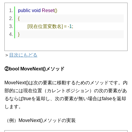
public
void
Reset
()
{
[現在位置変数名]
=
-
1
;
}
＞
目次にもどる
②bool MoveNext()メソッド
MoveNext()は次の要素に移動するためのメソッドです。内
部的には現在位置（カレントポジション）の次の要素があ
るならばtrueを返却し、次の要素が無い場合はfalseを返却
します。
（例）MoveNext()メソッドの実装