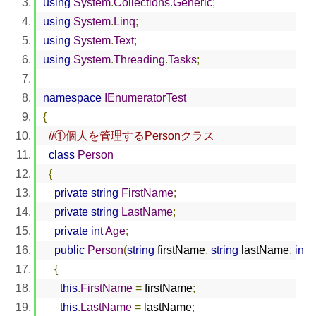
using
System
.
Collections
.
Generic
;
using
System
.
Linq
;
using
System
.
Text
;
using
System
.
Threading
.
Tasks
;
namespace
IEnumeratorTest
{
//①個人を管理するPersonクラス
class
Person
{
private
string
FirstName
;
private
string
LastName
;
private
int
Age
;
public
Person
(
string
 firstName
,
string
 lastName
,
int
 
{
this
.
FirstName
=
 firstName
;
this
.
LastName
=
 lastName
;