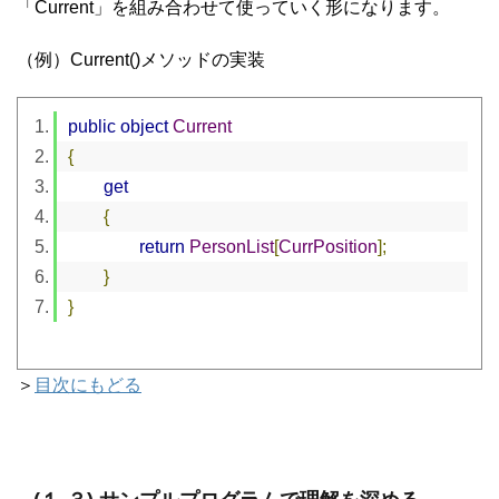
「Current」を組み合わせて使っていく形になります。
（例）Current()メソッドの実装
public
object
Current
{
get
{
return
PersonList
[
CurrPosition
];
}
}
＞
目次にもどる