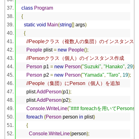
class
Program
{
static
void
Main
(
string
[]
 args
)
{
//Peopleクラス（複数人の集団）のインスタンス
People
 plist 
=
new
People
();
//Personクラス（個人）のインスタンス作成
Person
 p1 
=
new
Person
(
"Suzuki"
,
"Hanako"
,
29
);
Person
 p2 
=
new
Person
(
"Yamada"
,
"Taro"
,
19
);
//People（集団）にPerson（個人）を追加
      plist
.
AddPerson
(
p1
);
      plist
.
AddPerson
(
p2
);
Console
.
WriteLine
(
"### foreachを用いてPerso
foreach
(
Person
 person 
in
 plist
)
{
Console
.
WriteLine
(
person
);