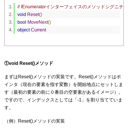
// IEnumeratorインターフェイスのメソッドシグニチャ
void
Reset
()
bool
MoveNext
()
object
Current
①void Reset()メソッド
まずはReset()メソッドの実装です。Reset()メソッドはポ
インタ（現在の要素を指す変数）を開始地点にセットしま
す（最初の要素の前に０番目の空要素があるイメージ）。
ですので、インデックスとしては「-1」を割り当てていま
す。
（例）Reset()メソッドの実装