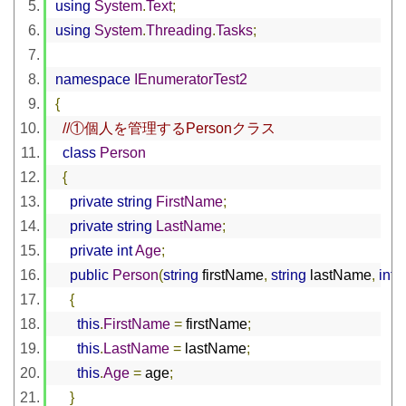
using
System
.
Text
;
using
System
.
Threading
.
Tasks
;
namespace
IEnumeratorTest2
{
//①個人を管理するPersonクラス
class
Person
{
private
string
FirstName
;
private
string
LastName
;
private
int
Age
;
public
Person
(
string
 firstName
,
string
 lastName
,
int
 
{
this
.
FirstName
=
 firstName
;
this
.
LastName
=
 lastName
;
this
.
Age
=
 age
;
}