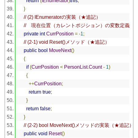
return
(
IEnumerator
)
this
;
}
// (2) IEnumeratorの実装（★追記）
//　現在位置（カレントポジション）の変数定義
private
int
CurrPosition
=
-
1
;
// (2-1) void Reset()メソッド（★追記）
public
bool
MoveNext
()
{
if
(
CurrPosition
<
PersonList
.
Count
-
1
)
{
++
CurrPosition
;
return
true
;
}
return
false
;
}
// (2-2) bool MoveNext()メソッドの実装（★追記）
public
void
Reset
()