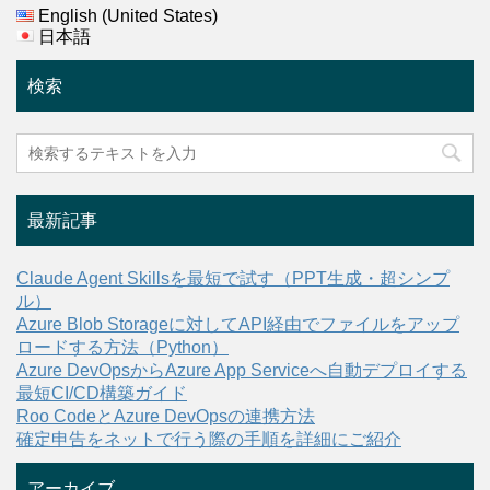
English (United States)
日本語
検索
最新記事
Claude Agent Skillsを最短で試す（PPT生成・超シンプ
ル）
Azure Blob Storageに対してAPI経由でファイルをアップ
ロードする方法（Python）
Azure DevOpsからAzure App Serviceへ自動デプロイする
最短CI/CD構築ガイド
Roo CodeとAzure DevOpsの連携方法
確定申告をネットで行う際の手順を詳細にご紹介
アーカイブ