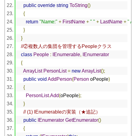
public
override
string
ToString
()
{
return
"Name:"
+
FirstName
+
" "
+
LastName
+
" Ag
}
}
//②複数人の集団を管理するPeopleクラス
class
People
:
IEnumerable
,
IEnumerator
{
ArrayList
PersonList
=
new
ArrayList
();
public
void
AddPerson
(
Person
 oPeople
)
{
PersonList
.
Add
(
oPeople
);
}
// (1) IEnumerableの実装（★追記）
public
IEnumerator
GetEnumerator
()
{