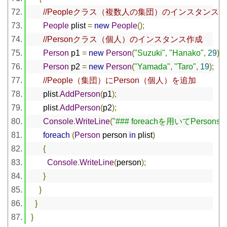
//Peopleクラス（複数人の集団）のインスタンス
People
 plist 
=
new
People
();
//Personクラス（個人）のインスタンス作成
Person
 p1 
=
new
Person
(
"Suzuki"
,
"Hanako"
,
29
);
Person
 p2 
=
new
Person
(
"Yamada"
,
"Taro"
,
19
);
//People（集団）にPerson（個人）を追加
      plist
.
AddPerson
(
p1
);
      plist
.
AddPerson
(
p2
);
Console
.
WriteLine
(
"### foreachを用いてPerso
foreach
(
Person
 person 
in
 plist
)
{
Console
.
WriteLine
(
person
);
}
}
}
}