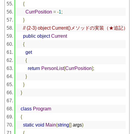
{
CurrPosition
=
-
1
;
}
// (2-3) object Current()メソッドの実装（★追記）
public
object
Current
{
get
{
return
PersonList
[
CurrPosition
];
}
}
}
class
Program
{
static
void
Main
(
string
[]
 args
)
{