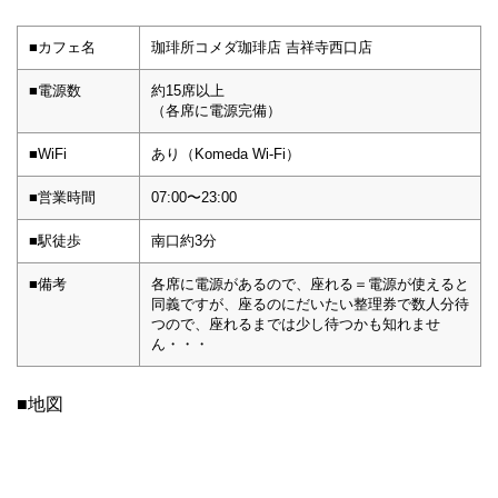
■カフェ名
珈琲所コメダ珈琲店 吉祥寺西口店
■電源数
約15席以上
（各席に電源完備）
■WiFi
あり（Komeda Wi-Fi）
■営業時間
07:00〜23:00
■駅徒歩
南口約3分
■備考
各席に電源があるので、座れる＝電源が使えると
同義ですが、座るのにだいたい整理券で数人分待
つので、座れるまでは少し待つかも知れませ
ん・・・
■地図