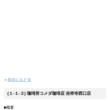
＞
目次にもどる
(１-１-２) 珈琲所コメダ珈琲店 吉祥寺西口店
■概要