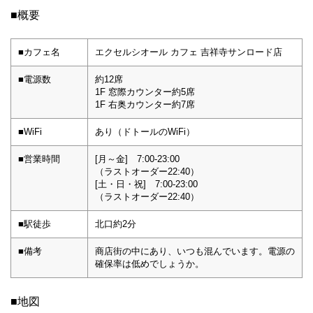
■概要
■カフェ名
エクセルシオール カフェ 吉祥寺サンロード店
■電源数
約12席
1F 窓際カウンター約5席
1F 右奥カウンター約7席
■WiFi
あり（ドトールのWiFi）
■営業時間
[月～金] 7:00-23:00
（ラストオーダー22:40）
[土・日・祝] 7:00-23:00
（ラストオーダー22:40）
■駅徒歩
北口約2分
■備考
商店街の中にあり、いつも混んでいます。電源の
確保率は低めでしょうか。
■地図