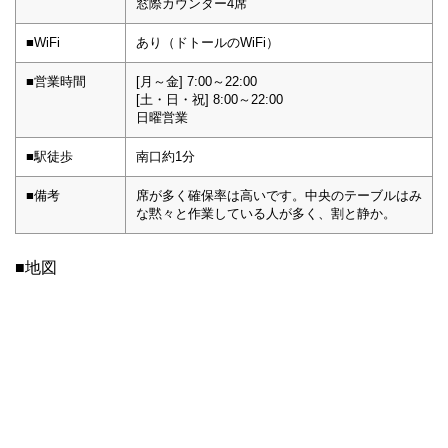
窓際カウンター4席
■WiFi
あり（ドトールのWiFi）
■営業時間
[月～金] 7:00～22:00
[土・日・祝] 8:00～22:00
日曜営業
■駅徒歩
南口約1分
■備考
席が多く確保率は高いです。中央のテーブルはみ
な黙々と作業している人が多く、割と静か。
■地図