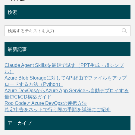
検索
最新記事
Claude Agent Skillsを最短で試す（PPT生成・超シンプ
ル）
Azure Blob Storageに対してAPI経由でファイルをアップ
ロードする方法（Python）
Azure DevOpsからAzure App Serviceへ自動デプロイする
最短CI/CD構築ガイド
Roo CodeとAzure DevOpsの連携方法
確定申告をネットで行う際の手順を詳細にご紹介
アーカイブ