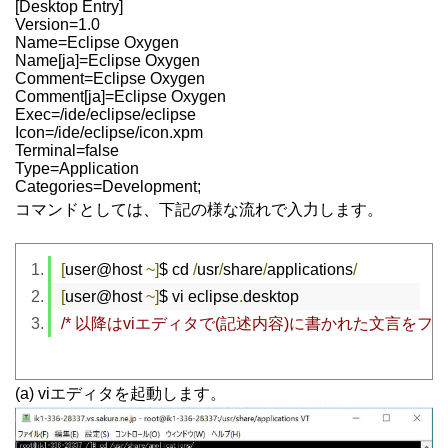
[Desktop Entry]
Version=1.0
Name=Eclipse Oxygen
Name[ja]=Eclipse Oxygen
Comment=Eclipse Oxygen
Comment[ja]=Eclipse Oxygen
Exec=/ide/eclipse/eclipse
Icon=/ide/eclipse/icon.xpm
Terminal=false
Type=Application
Categories=Development;
コマンドとしては、下記の様な流れで入力します。
[
user@host 
~]
$ cd 
/
usr
/
share
/
applications
/
[
user@host 
~]
$ vi eclipse
.
desktop
/* 以降はviエディタで(記述内容)に書かれた文言をフ
(a) viエディタを起動します。