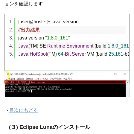
ョンを確認します
[
user@host 
~]
$ java 
-
version
//出力結果
java version 
"1.8.0_161"
Java
(
TM
)
 SE 
Runtime
Environment
(
build 
1.8
.
0_161
-
b
Java
HotSpot
(
TM
)
64
-
Bit
Server
 VM 
(
build 
25.161
-
b12
,
＞
目次にもどる
(３) Eclipse Lunaのインストール