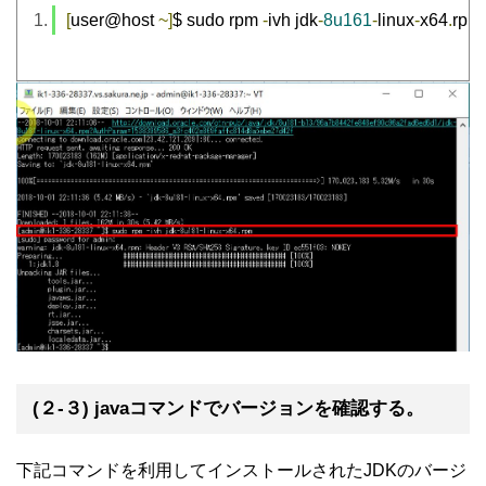
[
user@host 
~]
$ sudo rpm 
-
ivh jdk
-
8u161
-
linux
-
x64
.
rpm
(２-３) javaコマンドでバージョンを確認する。
下記コマンドを利用してインストールされたJDKのバージ