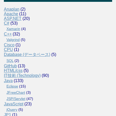
Anaplan
(2)
Apache
(11)
ASP.NET
(20)
C#
(53)
Xamarin
(4)
C++
(32)
Valgrind
(5)
Cisco
(1)
CPU
(1)
Database (データベース)
(5)
SQL
(2)
GitHub
(13)
HTML/css
(5)
IT技術 (Technology)
(90)
Java
(133)
Eclipse
(15)
JFreeChart
(3)
JSP/Servlet
(47)
JavaScript
(23)
jQuery
(5)
JP1
(1)