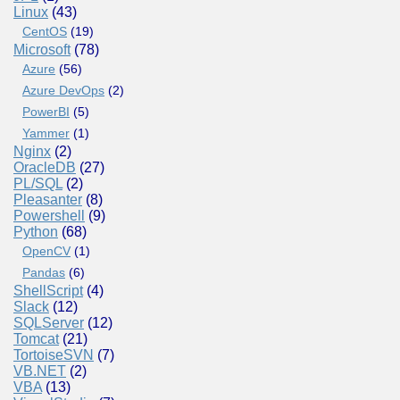
Linux
(43)
CentOS
(19)
Microsoft
(78)
Azure
(56)
Azure DevOps
(2)
PowerBI
(5)
Yammer
(1)
Nginx
(2)
OracleDB
(27)
PL/SQL
(2)
Pleasanter
(8)
Powershell
(9)
Python
(68)
OpenCV
(1)
Pandas
(6)
ShellScript
(4)
Slack
(12)
SQLServer
(12)
Tomcat
(21)
TortoiseSVN
(7)
VB.NET
(2)
VBA
(13)