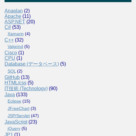
Anaplan
(2)
Apache
(11)
ASP.NET
(20)
C#
(53)
Xamarin
(4)
C++
(32)
Valgrind
(5)
Cisco
(1)
CPU
(1)
Database (データベース)
(5)
SQL
(2)
GitHub
(13)
HTML/css
(5)
IT技術 (Technology)
(90)
Java
(133)
Eclipse
(15)
JFreeChart
(3)
JSP/Servlet
(47)
JavaScript
(23)
jQuery
(5)
JP1
(1)