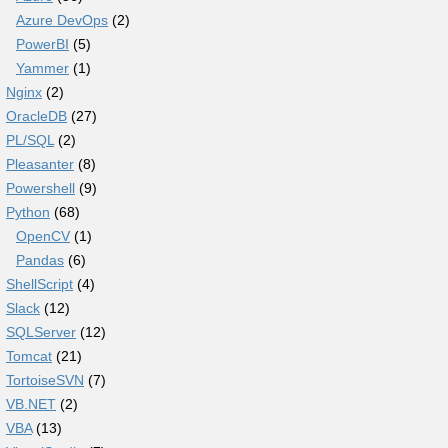
Azure DevOps
(2)
PowerBI
(5)
Yammer
(1)
Nginx
(2)
OracleDB
(27)
PL/SQL
(2)
Pleasanter
(8)
Powershell
(9)
Python
(68)
OpenCV
(1)
Pandas
(6)
ShellScript
(4)
Slack
(12)
SQLServer
(12)
Tomcat
(21)
TortoiseSVN
(7)
VB.NET
(2)
VBA
(13)