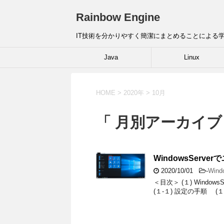
Rainbow Engine
IT技術を分かりやすく簡潔にまとめることによる
Java
Linux
HOME
>
2020年
>
10月
「 月別アーカイブ：
WindowsSer
2020/10/01
-
Wind
＜目次＞ (１) Win
(１-１) 設定の手順 (１-