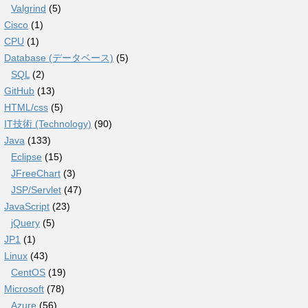
Valgrind
(5)
Cisco
(1)
CPU
(1)
Database (データベース)
(5)
SQL
(2)
GitHub
(13)
HTML/css
(5)
IT技術 (Technology)
(90)
Java
(133)
Eclipse
(15)
JFreeChart
(3)
JSP/Servlet
(47)
JavaScript
(23)
jQuery
(5)
JP1
(1)
Linux
(43)
CentOS
(19)
Microsoft
(78)
Azure
(56)