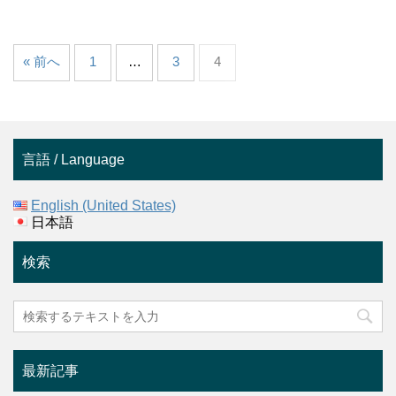
« 前へ
1
…
3
4
言語 / Language
English (United States)
日本語
検索
最新記事