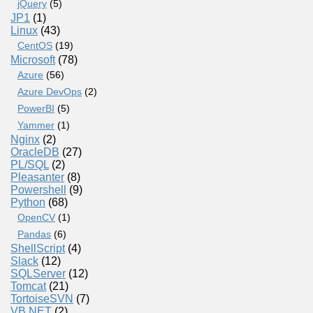
jQuery
(5)
JP1
(1)
Linux
(43)
CentOS
(19)
Microsoft
(78)
Azure
(56)
Azure DevOps
(2)
PowerBI
(5)
Yammer
(1)
Nginx
(2)
OracleDB
(27)
PL/SQL
(2)
Pleasanter
(8)
Powershell
(9)
Python
(68)
OpenCV
(1)
Pandas
(6)
ShellScript
(4)
Slack
(12)
SQLServer
(12)
Tomcat
(21)
TortoiseSVN
(7)
VB.NET
(2)