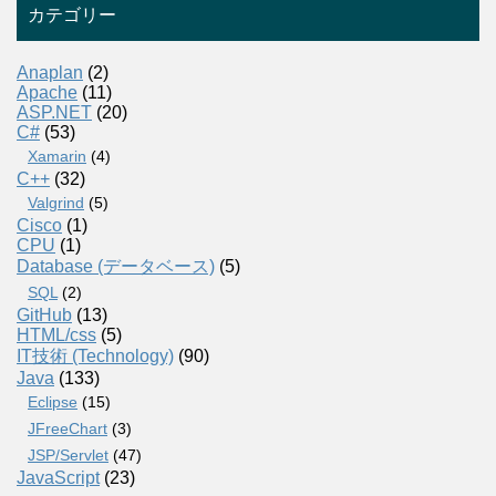
カテゴリー
Anaplan
(2)
Apache
(11)
ASP.NET
(20)
C#
(53)
Xamarin
(4)
C++
(32)
Valgrind
(5)
Cisco
(1)
CPU
(1)
Database (データベース)
(5)
SQL
(2)
GitHub
(13)
HTML/css
(5)
IT技術 (Technology)
(90)
Java
(133)
Eclipse
(15)
JFreeChart
(3)
JSP/Servlet
(47)
JavaScript
(23)