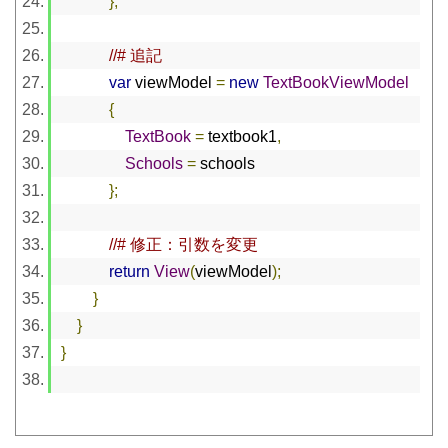
};
//# 追記
var
 viewModel 
=
new
TextBookViewModel
{
TextBook
=
 textbook1
,
Schools
=
 schools
};
//# 修正：引数を変更
return
View
(
viewModel
);
}
}
}