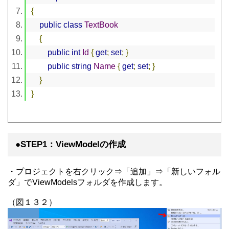
{
public
class
TextBook
{
public
int
Id
{
get
;
set
;
}
public
string
Name
{
get
;
set
;
}
}
}
●STEP1：ViewModelの作成
・プロジェクトを右クリック⇒「追加」⇒「新しいフォル
ダ」でViewModelsフォルダを作成します。
（図１３２）