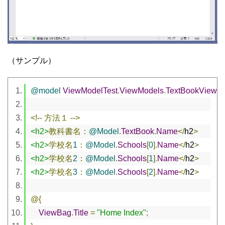
（サンプル）
@model
ViewModelTest
.
ViewModels
.
TextBookViewM
<!--
方法１
-->
<h2>
教科書名：
@Model
.
TextBook
.
Name
</
h2
>
<h2>
学校名
1
：
@Model
.
Schools
[
0
].
Name
</
h2
>
<h2>
学校名
2
：
@Model
.
Schools
[
1
].
Name
</
h2
>
<h2>
学校名
3
：
@Model
.
Schools
[
2
].
Name
</
h2
>
@{
ViewBag
.
Title
=
"Home Index"
;