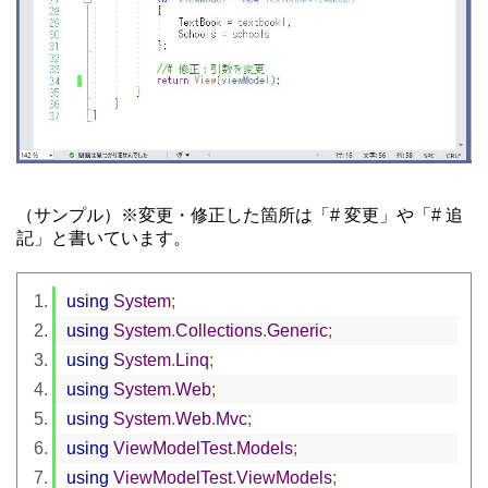
（サンプル）※変更・修正した箇所は「# 変更」や「# 追
記」と書いています。
using
System
;
using
System
.
Collections
.
Generic
;
using
System
.
Linq
;
using
System
.
Web
;
using
System
.
Web
.
Mvc
;
using
ViewModelTest
.
Models
;
using
ViewModelTest
.
ViewModels
;