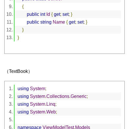
{
public
int
Id
{
get
;
set
;
}
public
string
Name
{
get
;
set
;
}
}
}
（TextBook）
using
System
;
using
System
.
Collections
.
Generic
;
using
System
.
Linq
;
using
System
.
Web
;
namespace
ViewModelTest
.
Models