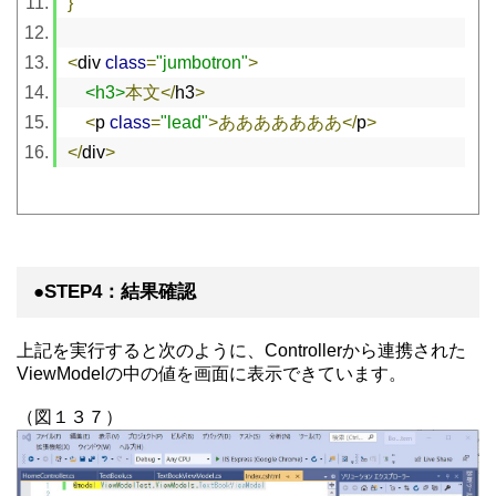
}
<
div 
class
=
"jumbotron"
>
<h3>
本文</
h3
>
<
p 
class
=
"lead"
>あああああああ</
p
>
</
div
>
●STEP4：結果確認
上記を実行すると次のように、Controllerから連携された
ViewModelの中の値を画面に表示できています。
（図１３７）