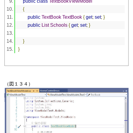
public
class
TextBookViewModel
{
public
TextBook
TextBook
{
get
;
set
;
}
public
List
Schools
{
get
;
set
;
}
}
}
（図１３４）