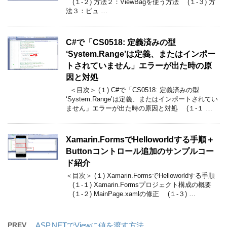
(１-２) 方法２：ViewBagを使う方法 (１-３) 方
法３：ビュ …
C#で「CS0518: 定義済みの型
‘System.Range’は定義、またはインポー
トされていません」エラーが出た時の原
因と対処
＜目次＞ (１) C#で「CS0518: 定義済みの型
‘System.Range’は定義、またはインポートされてい
ません」エラーが出た時の原因と対処 (１-１ …
Xamarin.FormsでHelloworldする手順＋
Buttonコントロール追加のサンプルコー
ド紹介
＜目次＞ (１) Xamarin.FormsでHelloworldする手順
(１-１) Xamarin.Formsプロジェクト構成の概要
(１-２) MainPage.xamlの修正 (１-３) …
PREV
ASP.NETでViewに値を渡す方法