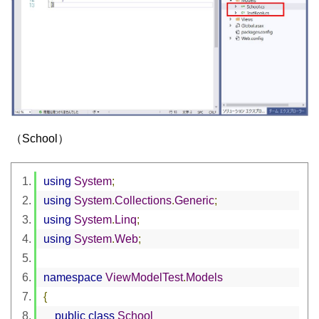
（School）
using
System
;
using
System
.
Collections
.
Generic
;
using
System
.
Linq
;
using
System
.
Web
;
namespace
ViewModelTest
.
Models
{
public
class
School