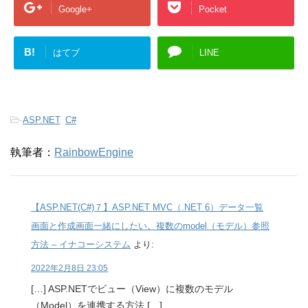
Google+
Pocket
B!
はてブ
LINE
-
ASP.NET
,
C#
執筆者：
RainbowEngine
【ASP.NET(C#)７】ASP.NET MVC（.NET 6）データ一覧
画面と作成画面一緒にしたい。複数のmodel（モデル）参照
方法 – イナコーシステム
より:
2022年2月8日 23:05
[…] ASP.NETでビュー（View）に複数のモデル
（Model）を連携する方法 […]