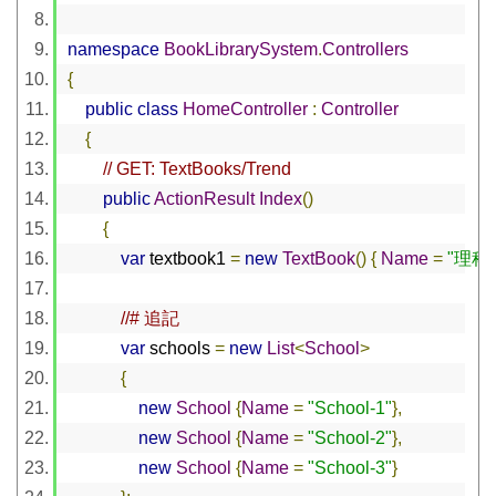
namespace
BookLibrarySystem
.
Controllers
{
public
class
HomeController
:
Controller
{
// GET: TextBooks/Trend
public
ActionResult
Index
()
{
var
 textbook1 
=
new
TextBook
()
{
Name
=
"理科"
//# 追記
var
 schools 
=
new
List
<
School
>
{
new
School
{
Name
=
"School-1"
},
new
School
{
Name
=
"School-2"
},
new
School
{
Name
=
"School-3"
}