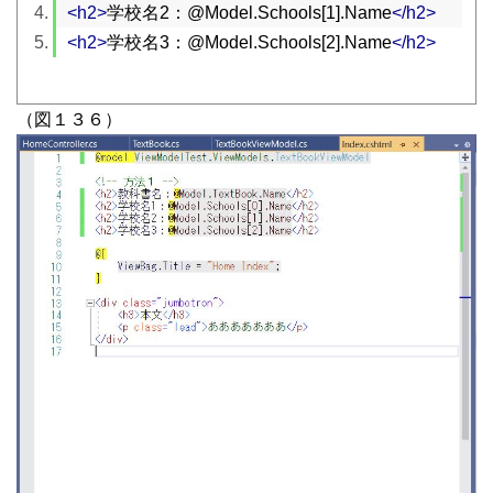
<h2>
学校名2：@Model.Schools[1].Name
</h2>
<h2>
学校名3：@Model.Schools[2].Name
</h2>
（図１３６）