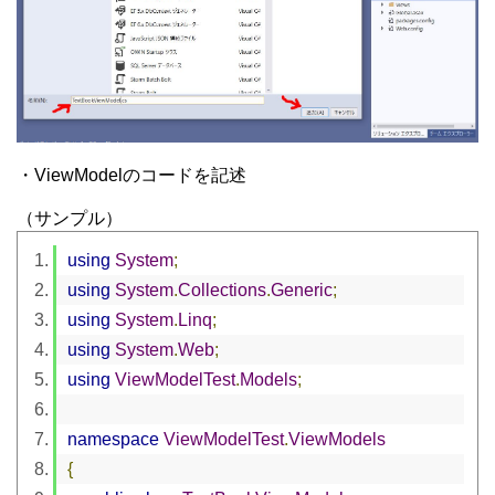
・ViewModelのコードを記述
（サンプル）
using
System
;
using
System
.
Collections
.
Generic
;
using
System
.
Linq
;
using
System
.
Web
;
using
ViewModelTest
.
Models
;
namespace
ViewModelTest
.
ViewModels
{