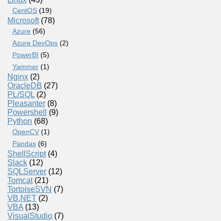
CentOS
(19)
Microsoft
(78)
Azure
(56)
Azure DevOps
(2)
PowerBI
(5)
Yammer
(1)
Nginx
(2)
OracleDB
(27)
PL/SQL
(2)
Pleasanter
(8)
Powershell
(9)
Python
(68)
OpenCV
(1)
Pandas
(6)
ShellScript
(4)
Slack
(12)
SQLServer
(12)
Tomcat
(21)
TortoiseSVN
(7)
VB.NET
(2)
VBA
(13)
VisualStudio
(7)