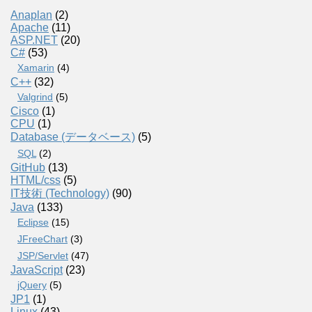
Anaplan
(2)
Apache
(11)
ASP.NET
(20)
C#
(53)
Xamarin
(4)
C++
(32)
Valgrind
(5)
Cisco
(1)
CPU
(1)
Database (データベース)
(5)
SQL
(2)
GitHub
(13)
HTML/css
(5)
IT技術 (Technology)
(90)
Java
(133)
Eclipse
(15)
JFreeChart
(3)
JSP/Servlet
(47)
JavaScript
(23)
jQuery
(5)
JP1
(1)
Linux
(43)