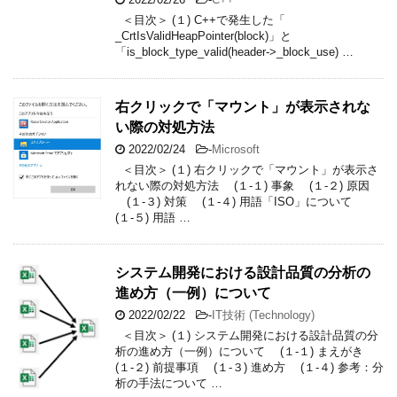
＜目次＞ (１) C++で発生した「
_CrtIsValidHeapPointer(block)」と
「is_block_type_valid(header->_block_use) …
右クリックで「マウント」が表示されな
い際の対処方法
2022/02/24
-
Microsoft
＜目次＞ (１) 右クリックで「マウント」が表示さ
れない際の対処方法 (１-１) 事象 (１-２) 原因
(１-３) 対策 (１-４) 用語「ISO」について
(１-５) 用語 …
システム開発における設計品質の分析の
進め方（一例）について
2022/02/22
-
IT技術 (Technology)
＜目次＞ (１) システム開発における設計品質の分
析の進め方（一例）について (１-１) まえがき
(１-２) 前提事項 (１-３) 進め方 (１-４) 参考：分
析の手法について …