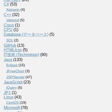
C#
(53)
Xamarin
(4)
C++
(32)
Valgrind
(5)
Cisco
(1)
CPU
(1)
Database (データベース)
(5)
SQL
(2)
GitHub
(13)
HTML/css
(5)
IT技術 (Technology)
(90)
Java
(133)
Eclipse
(15)
JFreeChart
(3)
JSP/Servlet
(47)
JavaScript
(23)
jQuery
(5)
JP1
(1)
Linux
(43)
CentOS
(19)
Microsoft
(78)