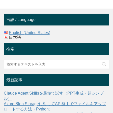
言語 / Language
English (United States)
日本語
検索
最新記事
Claude Agent Skillsを最短で試す（PPT生成・超シンプ
ル）
Azure Blob Storageに対してAPI経由でファイルをアップ
ロードする方法（Python）