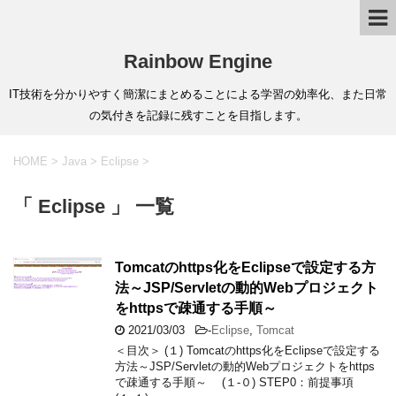
Rainbow Engine
IT技術を分かりやすく簡潔にまとめることによる学習の効率化、また日常
の気付きを記録に残すことを目指します。
HOME
>
Java
>
Eclipse
>
「 Eclipse 」 一覧
Tomcatのhttps化をEclipseで設定する方
法～JSP/Servletの動的Webプロジェクト
をhttpsで疎通する手順～
2021/03/03
-
Eclipse
,
Tomcat
＜目次＞ (１) Tomcatのhttps化をEclipseで設定する
方法～JSP/Servletの動的Webプロジェクトをhttps
で疎通する手順～ (１-０) STEP0：前提事項