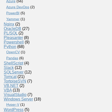
Azure
(56)
Azure DevOps
(2)
PowerBI
(5)
Yammer
(1)
Nginx
(2)
OracleDB
(27)
PL/SQL
(2)
Pleasanter
(8)
Powershell
(9)
Python
(68)
OpenCV
(1)
Pandas
(6)
ShellScript
(4)
Slack
(12)
SQLServer
(12)
Tomcat
(21)
TortoiseSVN
(7)
VB.NET
(2)
VBA
(13)
VisualStudio
(7)
Windows Server
(18)
Hyper-V
(1)
WordPress
(5)