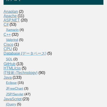
Anaplan
(2)
Apache
(11)
ASP.NET
(20)
C#
(53)
Xamarin
(4)
C++
(32)
Valgrind
(5)
Cisco
(1)
CPU
(1)
Database (データベース)
(5)
SQL
(2)
GitHub
(13)
HTML/css
(5)
IT技術 (Technology)
(90)
Java
(133)
Eclipse
(15)
JFreeChart
(3)
JSP/Servlet
(47)
JavaScript
(23)
jQuery
(5)