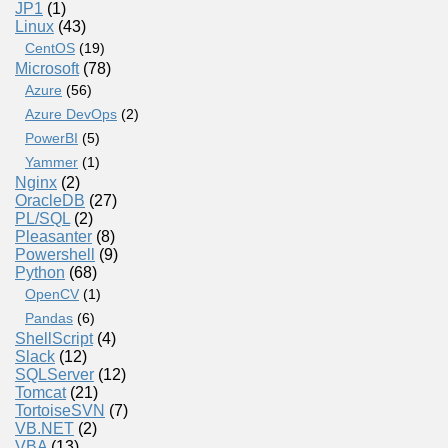
JP1
(1)
Linux
(43)
CentOS
(19)
Microsoft
(78)
Azure
(56)
Azure DevOps
(2)
PowerBI
(5)
Yammer
(1)
Nginx
(2)
OracleDB
(27)
PL/SQL
(2)
Pleasanter
(8)
Powershell
(9)
Python
(68)
OpenCV
(1)
Pandas
(6)
ShellScript
(4)
Slack
(12)
SQLServer
(12)
Tomcat
(21)
TortoiseSVN
(7)
VB.NET
(2)
VBA
(13)