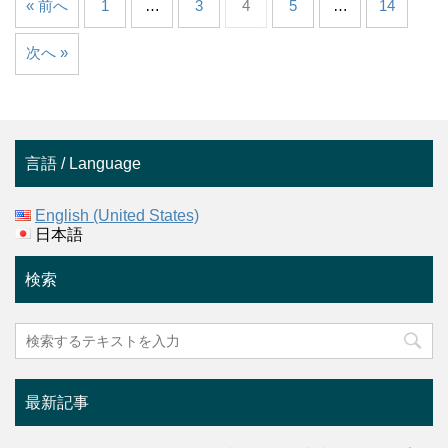
« 前へ
1
…
3
4
5
…
14
次へ »
言語 / Language
English (United States)
日本語
検索
最新記事