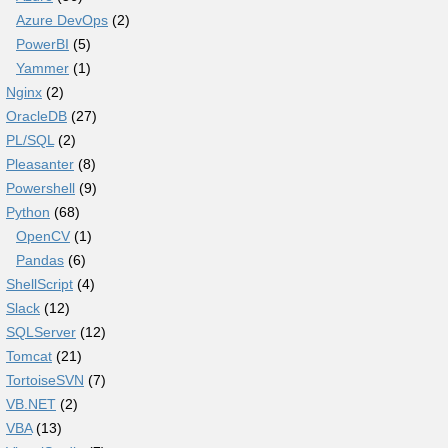
Azure DevOps
(2)
PowerBI
(5)
Yammer
(1)
Nginx
(2)
OracleDB
(27)
PL/SQL
(2)
Pleasanter
(8)
Powershell
(9)
Python
(68)
OpenCV
(1)
Pandas
(6)
ShellScript
(4)
Slack
(12)
SQLServer
(12)
Tomcat
(21)
TortoiseSVN
(7)
VB.NET
(2)
VBA
(13)