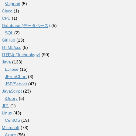
Valgrind
(5)
Cisco
(1)
CPU
(1)
Database (データベース)
(5)
SQL
(2)
GitHub
(13)
HTML/css
(5)
IT技術 (Technology)
(90)
Java
(133)
Eclipse
(15)
JFreeChart
(3)
JSP/Servlet
(47)
JavaScript
(23)
jQuery
(5)
JP1
(1)
Linux
(43)
CentOS
(19)
Microsoft
(78)
Azure
(56)