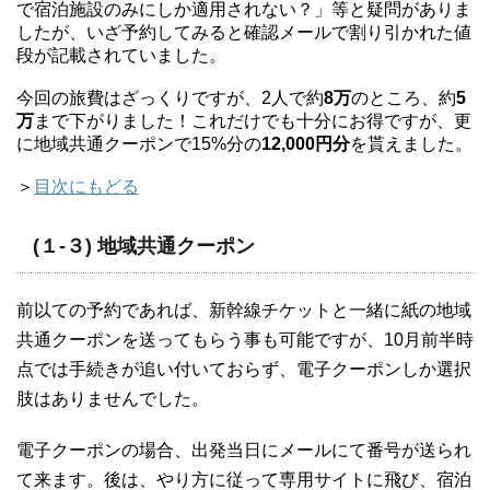
で宿泊施設のみにしか適用されない？」等と疑問がありま
したが、いざ予約してみると確認メールで割り引かれた値
段が記載されていました。
今回の旅費はざっくりですが、2人で約
8万
のところ、約
5
万
まで下がりました！これだけでも十分にお得ですが、更
に地域共通クーポンで15%分の
12,000円分
を貰えました。
＞
目次にもどる
(１-３) 地域共通クーポン
前以ての予約であれば、新幹線チケットと一緒に紙の地域
共通クーポンを送ってもらう事も可能ですが、10月前半時
点では手続きが追い付いておらず、電子クーポンしか選択
肢はありませんでした。
電子クーポンの場合、出発当日にメールにて番号が送られ
て来ます。後は、やり方に従って専用サイトに飛び、宿泊