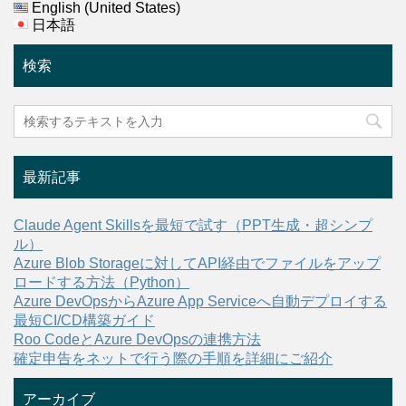
English (United States)
日本語
検索
最新記事
Claude Agent Skillsを最短で試す（PPT生成・超シンプ
ル）
Azure Blob Storageに対してAPI経由でファイルをアップ
ロードする方法（Python）
Azure DevOpsからAzure App Serviceへ自動デプロイする
最短CI/CD構築ガイド
Roo CodeとAzure DevOpsの連携方法
確定申告をネットで行う際の手順を詳細にご紹介
アーカイブ