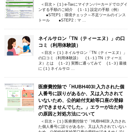
＜目次＞ (１) e-Taxにマイナンバーカードでログイ
ンする手順のご紹介 (１-１) 設定の手順（例）
●STEP1：環境チェック～不足ツールのインス
トール ●STEP2：マ …
ネイルサロン「TN（ティーエヌ）」の口
コミ（利用体験談）
＜目次＞ (１) ネイルサロン「TN（ティーエヌ）」
の口コミ（利用体験談） (１-１) TN（ティーエ
ヌ）とは (１-２) 実際に通ってみて (１-３) 最後
に (１) ネイルサロ …
医療費控除で「HUBH403I:入力された個
人番号に誤りがあるか、又は入力されて
いないため、公的給付支給等口座の登録
ができませんでした。」エラーが出た時
の原因と対処方法について
＜目次＞ (１) 医療費控除で「HUBH403I:入力され
た個人番号に誤りがあるか、又は入力されていない
ため、公的給付支給等口座の登録ができませんでし