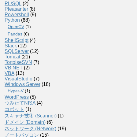
PL/SQL
(2)
Pleasanter
(8)
Powershell
(9)
Python
(68)
OpenCV
(1)
Pandas
(6)
ShellScript
(4)
Slack
(12)
SQLServer
(12)
Tomcat
(21)
TortoiseSVN
(7)
VB.NET
(2)
VBA
(13)
VisualStudio
(7)
Windows Server
(18)
Hyper-V
(1)
WordPress
(5)
つみたてNISA
(4)
コボット
(1)
スキャナ技術 (Scanner)
(1)
ドメイン (Domain)
(6)
ネットワーク (Network)
(19)
ノートパソコン
(15)