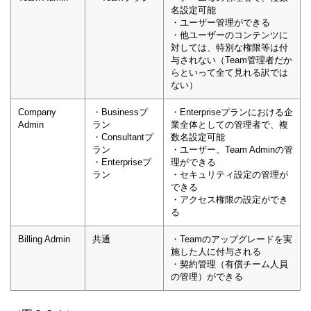
名設定可能
・ユーザー管理ができる
・他ユーザーのコンテンツに
対しては、特別な権限等は付
与されない（Team管理者だか
らといって全て見れる訳では
ない）
Company
・Businessプ
・Enterpriseプランにおける企
Admin
ラン
業全体としての管理者で、複
・Consultantプ
数名設定可能
ラン
・ユーザー、Team Adminの管
・Enterpriseプ
理ができる
ラン
・セキュリティ設定の管理が
できる
・アクセス権限の設定ができ
る
Billing Admin
共通
・Teamのアップグレードを実
施した人に付与される
・契約管理（有償チーム人員
の管理）ができる