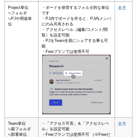
Project単位
・ボードを保管するフォルダ的な単位
参考
≒フォルダ
です
≒PJや用途単
・PJ内でボードを作ると、PJ内メンバ
位
にのみ共有される
・アクセスレベル（編集/コメント/閲
覧）を設定可能
・PJをTeam全員にシェアする事も可
能
・Freeプランでは使用不可
Team単位
・「アクセス可否」＆「アクセスレベ
参考
≒親フォルダ
ル」を設定可能
≒部署単位
・Freeプランでは使用不可 （※Freeだ