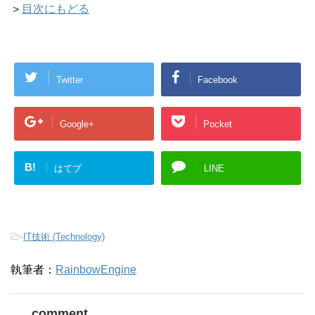
＞
目次にもどる
Twitter
Facebook
Google+
Pocket
B!
はてブ
LINE
-
IT技術 (Technology)
執筆者：
RainbowEngine
comment