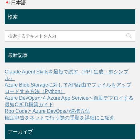
日本語
検索
最新記事
Claude Agent Skillsを最短で試す（PPT生成・超シンプ
ル）
Azure Blob Storageに対してAPI経由でファイルをアップ
ロードする方法（Python）
Azure DevOpsからAzure App Serviceへ自動デプロイする
最短CI/CD構築ガイド
Roo CodeとAzure DevOpsの連携方法
確定申告をネットで行う際の手順を詳細にご紹介
アーカイブ