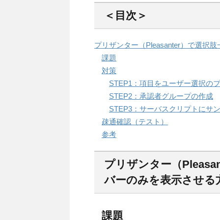
＜目次＞
プリザンター（Pleasanter）で
課題
対策
STEP1：項目をユーザー選択の
STEP2：承認者グループの作成
STEP3：サーバスクリプトにサ
疎通確認（テスト）
参考
プリザンター（Pleas
バーのみを表示させる
課題