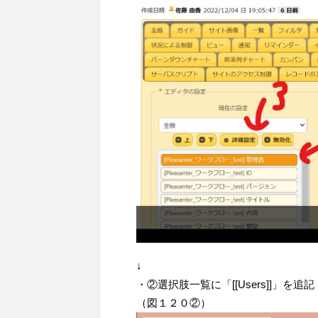
↓
・②選択肢一覧に「[[Users]]」を追記
（図１２０②）