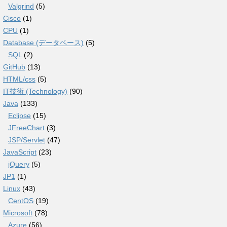
Valgrind
(5)
Cisco
(1)
CPU
(1)
Database (データベース)
(5)
SQL
(2)
GitHub
(13)
HTML/css
(5)
IT技術 (Technology)
(90)
Java
(133)
Eclipse
(15)
JFreeChart
(3)
JSP/Servlet
(47)
JavaScript
(23)
jQuery
(5)
JP1
(1)
Linux
(43)
CentOS
(19)
Microsoft
(78)
Azure
(56)