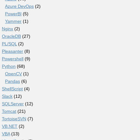
Azure DevOps
(2)
PowerBI
(5)
Yammer
(1)
Nginx
(2)
OracleDB
(27)
PL/SQL
(2)
Pleasanter
(8)
Powershell
(9)
Python
(68)
OpenCV
(1)
Pandas
(6)
ShellScript
(4)
Slack
(12)
SQLServer
(12)
Tomcat
(21)
TortoiseSVN
(7)
VB.NET
(2)
VBA
(13)