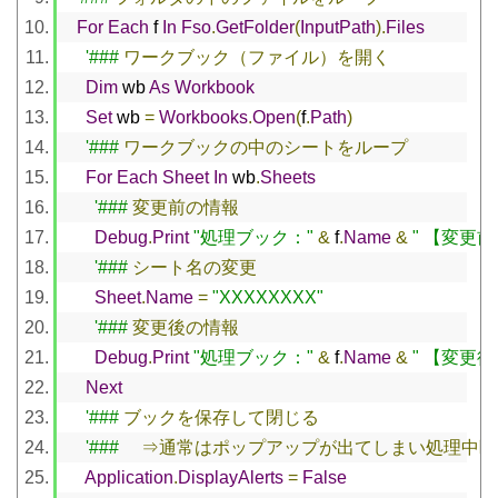
For
Each
 f 
In
Fso
.
GetFolder
(
InputPath
).
Files
'###
ワークブック（ファイル）を開く
Dim
 wb 
As
Workbook
Set
 wb 
=
Workbooks
.
Open
(
f
.
Path
)
'###
ワークブックの中のシートをループ
For
Each
Sheet
In
 wb
.
Sheets
'###
変更前の情報
Debug
.
Print
"処理ブック："
&
 f
.
Name
&
" 【変更
'###
シート名の変更
Sheet
.
Name
=
"XXXXXXXX"
'###
変更後の情報
Debug
.
Print
"処理ブック："
&
 f
.
Name
&
" 【変更
Next
'###
ブックを保存して閉じる
'###
⇒通常はポップアップが出てしまい処理中断
Application
.
DisplayAlerts
=
False