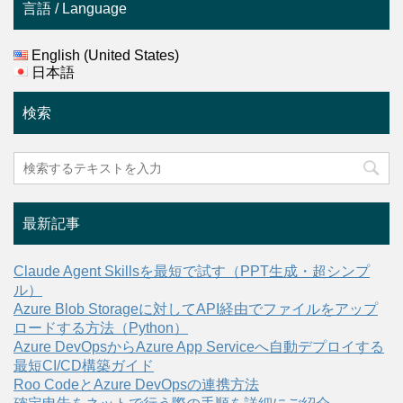
言語 / Language
English (United States)
日本語
検索
最新記事
Claude Agent Skillsを最短で試す（PPT生成・超シンプ
ル）
Azure Blob Storageに対してAPI経由でファイルをアップ
ロードする方法（Python）
Azure DevOpsからAzure App Serviceへ自動デプロイする
最短CI/CD構築ガイド
Roo CodeとAzure DevOpsの連携方法