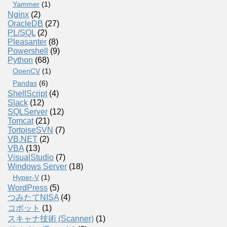
Yammer
(1)
Nginx
(2)
OracleDB
(27)
PL/SQL
(2)
Pleasanter
(8)
Powershell
(9)
Python
(68)
OpenCV
(1)
Pandas
(6)
ShellScript
(4)
Slack
(12)
SQLServer
(12)
Tomcat
(21)
TortoiseSVN
(7)
VB.NET
(2)
VBA
(13)
VisualStudio
(7)
Windows Server
(18)
Hyper-V
(1)
WordPress
(5)
つみたてNISA
(4)
コボット
(1)
スキャナ技術 (Scanner)
(1)