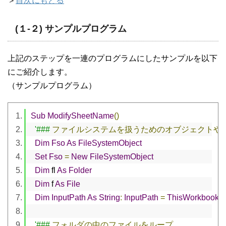
＞
目次にもどる
(１-２) サンプルプログラム
上記のステップを一連のプログラムにしたサンプルを以下
にご紹介します。
（サンプルプログラム）
Sub
ModifySheetName
()
'###
ファイルシステムを扱うためのオブジェクトや
Dim
Fso
As
FileSystemObject
Set
Fso
=
New
FileSystemObject
Dim
 fl 
As
Folder
Dim
 f 
As
File
Dim
InputPath
As
String
:
InputPath
=
ThisWorkbook
.
W
'###
フォルダの中のファイルをループ