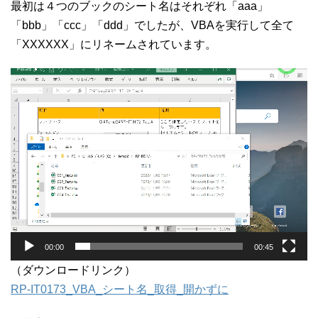
最初は４つのブックのシート名はそれぞれ「aaa」
「bbb」「ccc」「ddd」でしたが、VBAを実行して全て
「XXXXXX」にリネームされています。
動
画
プ
レ
ー
ヤ
ー
00:00
00:45
（ダウンロードリンク）
RP-IT0173_VBA_シート名_取得_開かずに