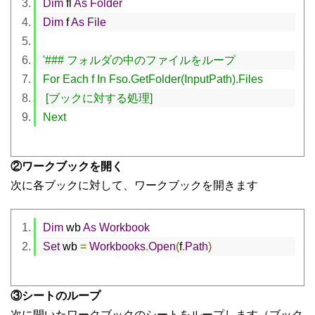
Dim
 fl 
As
Folder
Dim
 f 
As
File
'### フォルダの中のファイルをループ
For Each f In Fso.GetFolder(InputPath).Files
 [ブックに対する処理]
Next
②ワークブックを開く
次に各ブックに対して、ワークブックを開きます
Dim
 wb 
As
Workbook
Set
 wb 
=
Workbooks
.
Open
(
f
.
Path
)
③シートのループ
次に開いたワークブックのシートをループします（ブック