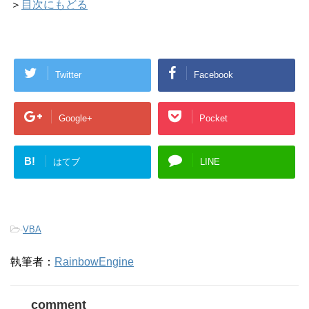
＞
目次にもどる
Twitter
Facebook
Google+
Pocket
B!
はてブ
LINE
-
VBA
執筆者：
RainbowEngine
comment