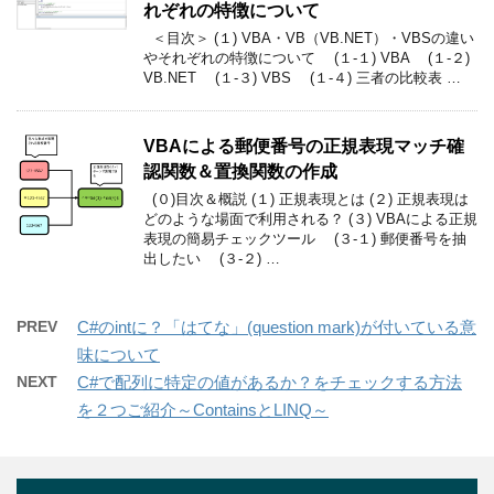
れぞれの特徴について
＜目次＞ (１) VBA・VB（VB.NET）・VBSの違い
やそれぞれの特徴について (１-１) VBA (１-２)
VB.NET (１-３) VBS (１-４) 三者の比較表 …
VBAによる郵便番号の正規表現マッチ確
認関数＆置換関数の作成
(０)目次＆概説 (１) 正規表現とは (２) 正規表現は
どのような場面で利用される？ (３) VBAによる正規
表現の簡易チェックツール (３-１) 郵便番号を抽
出したい (３-２) …
PREV
C#のintに？「はてな」(question mark)が付いている意
味について
NEXT
C#で配列に特定の値があるか？をチェックする方法
を２つご紹介～ContainsとLINQ～