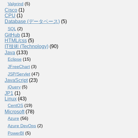
Valgrind
(5)
Cisco
(1)
CPU
(1)
Database (データベース)
(5)
SQL
(2)
GitHub
(13)
HTML/css
(5)
IT技術 (Technology)
(90)
Java
(133)
Eclipse
(15)
JFreeChart
(3)
JSP/Servlet
(47)
JavaScript
(23)
jQuery
(5)
JP1
(1)
Linux
(43)
CentOS
(19)
Microsoft
(78)
Azure
(56)
Azure DevOps
(2)
PowerBI
(5)