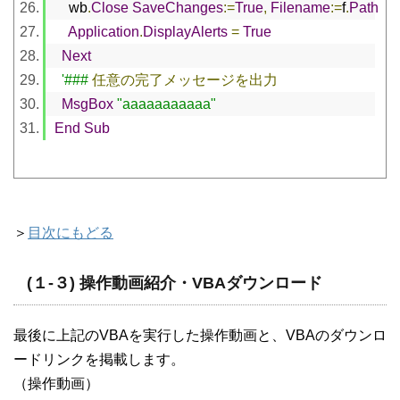
    wb
.
Close
SaveChanges
:=
True
,
Filename
:=
f
.
Path
Application
.
DisplayAlerts
=
True
Next
'###
任意の完了メッセージを出力
MsgBox
"aaaaaaaaaaa"
End
Sub
＞
目次にもどる
(１-３) 操作動画紹介・VBAダウンロード
最後に上記のVBAを実行した操作動画と、VBAのダウンロ
ードリンクを掲載します。
（操作動画）