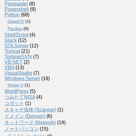
Pleasanter
(8)
Powershell
(9)
Python
(68)
OpenCV
(1)
Pandas
(6)
ShellScript
(4)
Slack
(12)
SQLServer
(12)
Tomcat
(21)
TortoiseSVN
(7)
VB.NET
(2)
VBA
(13)
VisualStudio
(7)
Windows Server
(18)
Hyper-V
(1)
WordPress
(5)
つみたてNISA
(4)
コボット
(1)
スキャナ技術 (Scanner)
(1)
ドメイン (Domain)
(6)
ネットワーク (Network)
(19)
ノートパソコン
(15)