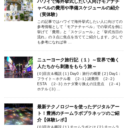
ハワイで海外挙式したい人向けモアナチ
ャペルの費用や準備スケジュールの紹介
（実体験）
この記事ではハワイで海外挙式したい人に向けての
参考情報として「モアナチャペル」での挙式を例に
挙げて「費用」と「スケジュール」と「挙式当日の
流れ」の３点に焦点を当ててご紹介します。少しで
も参考になれば幸 …
ニューヨーク旅行記（１）～世界で働く
人たちから刺激をもらう旅～
(０)目次＆概説 (１) Day0：旅行の概要 (２) Day1：
フライト～ホテル着 (２-１) 諸費用 (２-２)
ESTA (２-３) カナダ乗り換えの注意点 (２-４)
ホテル (３) …
最新テクノロジーを使ったデジタルアー
ト！豊洲のチームラボプラネッツのご紹
介【体験レポ】
(０)目次＆概説 (１) チームラボとは (２) チームラ