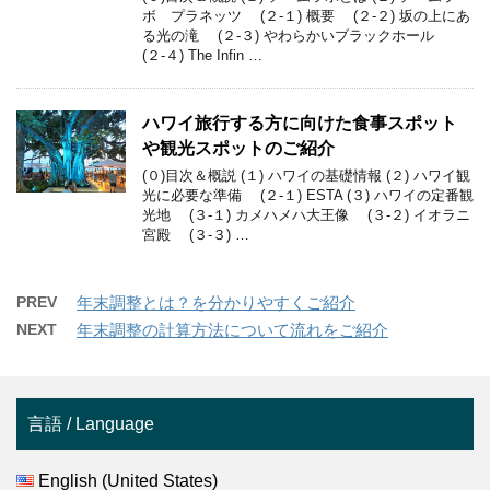
ボ プラネッツ (２-１) 概要 (２-２) 坂の上にあ
る光の滝 (２-３) やわらかいブラックホール
(２-４) The Infin …
ハワイ旅行する方に向けた食事スポット
や観光スポットのご紹介
(０)目次＆概説 (１) ハワイの基礎情報 (２) ハワイ観
光に必要な準備 (２-１) ESTA (３) ハワイの定番観
光地 (３-１) カメハメハ大王像 (３-２) イオラニ
宮殿 (３-３) …
PREV
年末調整とは？を分かりやすくご紹介
NEXT
年末調整の計算方法について流れをご紹介
言語 / Language
English (United States)