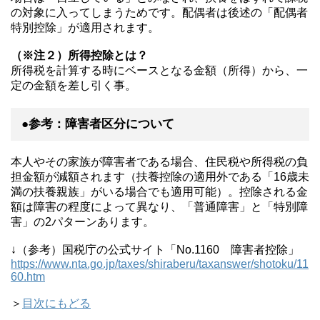
の対象に入ってしまうためです。配偶者は後述の「配偶者
特別控除」が適用されます。
（※注２）所得控除とは？
所得税を計算する時にベースとなる金額（所得）から、一
定の金額を差し引く事。
●参考：障害者区分について
本人やその家族が障害者である場合、住民税や所得税の負
担金額が減額されます（扶養控除の適用外である「16歳未
満の扶養親族」がいる場合でも適用可能）。控除される金
額は障害の程度によって異なり、「普通障害」と「特別障
害」の2パターンあります。
↓（参考）国税庁の公式サイト「No.1160 障害者控除」
https://www.nta.go.jp/taxes/shiraberu/taxanswer/shotoku/11
60.htm
＞
目次にもどる