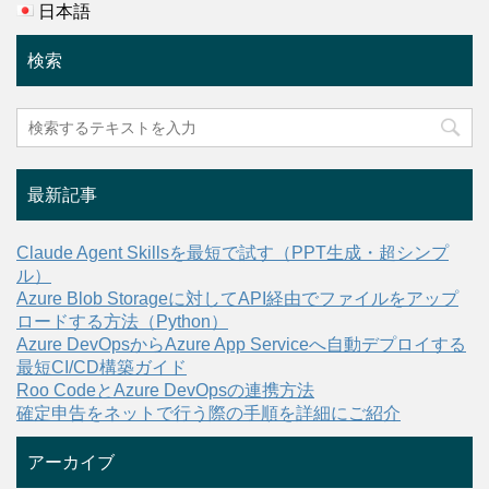
日本語
検索
最新記事
Claude Agent Skillsを最短で試す（PPT生成・超シンプ
ル）
Azure Blob Storageに対してAPI経由でファイルをアップ
ロードする方法（Python）
Azure DevOpsからAzure App Serviceへ自動デプロイする
最短CI/CD構築ガイド
Roo CodeとAzure DevOpsの連携方法
確定申告をネットで行う際の手順を詳細にご紹介
アーカイブ