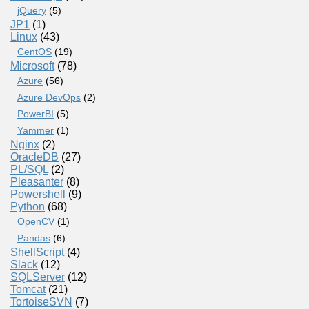
jQuery
(5)
JP1
(1)
Linux
(43)
CentOS
(19)
Microsoft
(78)
Azure
(56)
Azure DevOps
(2)
PowerBI
(5)
Yammer
(1)
Nginx
(2)
OracleDB
(27)
PL/SQL
(2)
Pleasanter
(8)
Powershell
(9)
Python
(68)
OpenCV
(1)
Pandas
(6)
ShellScript
(4)
Slack
(12)
SQLServer
(12)
Tomcat
(21)
TortoiseSVN
(7)