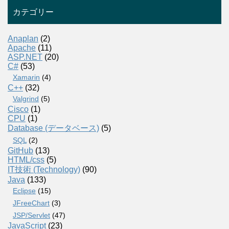
カテゴリー
Anaplan
(2)
Apache
(11)
ASP.NET
(20)
C#
(53)
Xamarin
(4)
C++
(32)
Valgrind
(5)
Cisco
(1)
CPU
(1)
Database (データベース)
(5)
SQL
(2)
GitHub
(13)
HTML/css
(5)
IT技術 (Technology)
(90)
Java
(133)
Eclipse
(15)
JFreeChart
(3)
JSP/Servlet
(47)
JavaScript
(23)