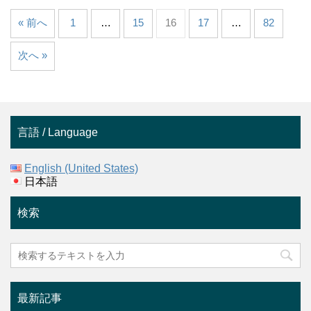
« 前へ
1
…
15
16
17
…
82
次へ »
言語 / Language
English (United States)
日本語
検索
最新記事