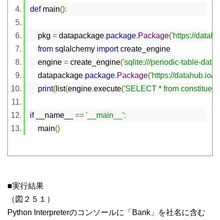
def
 main
():
    pkg 
=
 datapackage
.
package
.
Package
(
'https://data
from
 sqlalchemy 
import
 create_engine
    engine 
=
 create_engine
(
'sqlite:///periodic-table-d
    datapackage
.
package
.
Package
(
'https://datahub.io
print
(
list
(
engine
.
execute
(
'SELECT * from constituent
if
 __name__ 
==
'__main__'
:
    main
()
■実行結果
（図２５１）
Python Interpreterのコンソールに「Bank」を社名に含む