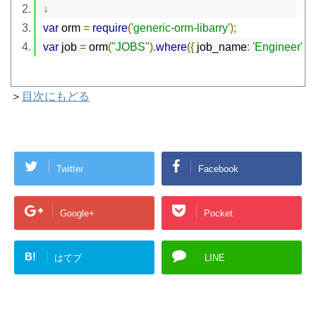
↓
var
 orm 
=
require
(
'generic-orm-libarry'
);
var
 job 
=
 orm
(
"JOBS"
).
where
({
 job_name
:
'Engineer'
});
＞
目次にもどる
Twitter
Facebook
Google+
Pocket
B!
はてブ
LINE