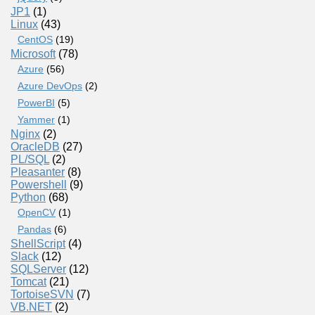
JP1
(1)
Linux
(43)
CentOS
(19)
Microsoft
(78)
Azure
(56)
Azure DevOps
(2)
PowerBI
(5)
Yammer
(1)
Nginx
(2)
OracleDB
(27)
PL/SQL
(2)
Pleasanter
(8)
Powershell
(9)
Python
(68)
OpenCV
(1)
Pandas
(6)
ShellScript
(4)
Slack
(12)
SQLServer
(12)
Tomcat
(21)
TortoiseSVN
(7)
VB.NET
(2)