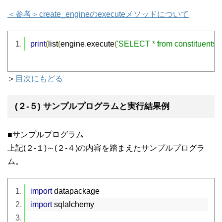
＜参考＞create_engineのexecuteメソッドについて
print
(
list
(
engine
.
execute
(
'SELECT * from constituents_
＞
目次にもどる
(２-５) サンプルプログラムと実行結果例
■サンプルプログラム
上記(２-１)～(２-４)の内容を踏まえたサンプルプログラ
ム。
import
 datapackage
import
 sqlalchemy