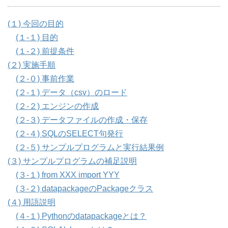
(１) 今回の目的
(１-１) 目的
(１-２) 前提条件
(２) 実施手順
(２-０) 事前作業
(２-１) データ（csv）のロード
(２-２) エンジンの作成
(２-３) データファイルの作成・保存
(２-４) SQLのSELECT句発行
(２-５) サンプルプログラムと実行結果例
(３) サンプルプログラムの補足説明
(３-１) from XXX import YYY
(３-２) datapackageのPackageクラス
(４) 用語説明
(４-１) Pythonのdatapackageとは？