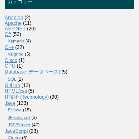
カテゴリー
Anaplan
(2)
Apache
(11)
ASP.NET
(20)
C#
(53)
Xamarin
(4)
C++
(32)
Valgrind
(5)
Cisco
(1)
CPU
(1)
Database (データベース)
(5)
SQL
(2)
GitHub
(13)
HTML/css
(5)
IT技術 (Technology)
(90)
Java
(133)
Eclipse
(15)
JFreeChart
(3)
JSP/Servlet
(47)
JavaScript
(23)
jQuery
(5)