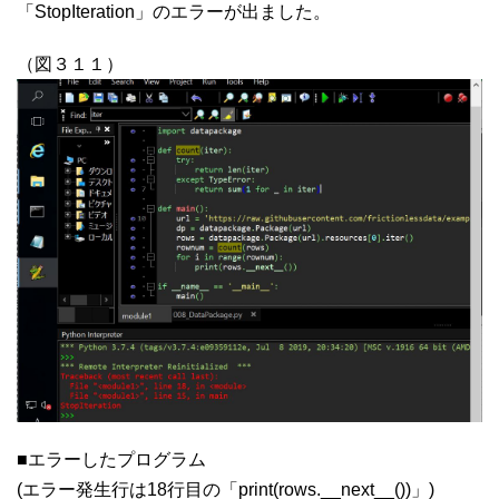
「StopIteration」のエラーが出ました。
（図３１１）
■エラーしたプログラム
(エラー発生行は18行目の「print(rows.__next__())」)