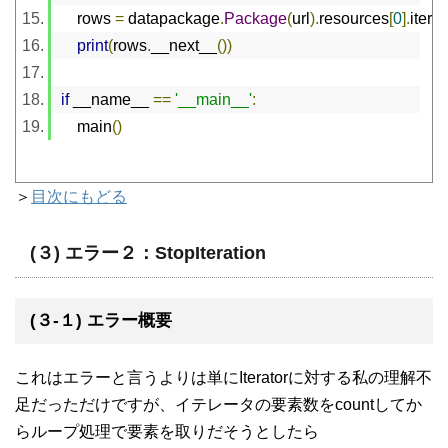
    rows 
=
 datapackage
.
Package
(
url
).
resources
[
0
].
iter
()
print
(
rows
.
__next__
())
if
 __name__ 
==
'__main__'
:
    main
()
＞
目次にもどる
(３) エラー２：StopIteration
(３-１) エラー概要
これはエラーと言うよりは単にIteratorに対する私の理解不
足だっただけですが、イテレータの要素数をcountしてか
らループ処理で要素を取りだそうとしたら