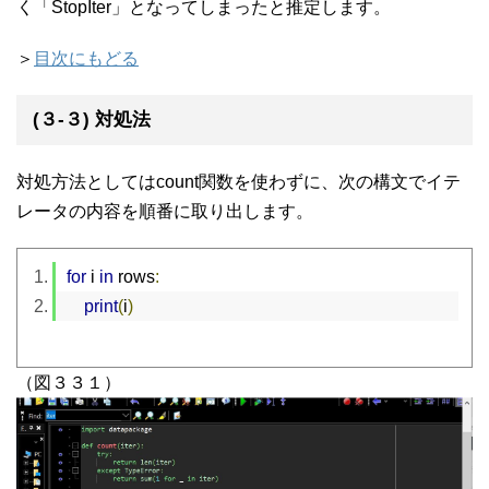
く「StopIter」となってしまったと推定します。
＞
目次にもどる
(３-３) 対処法
対処方法としてはcount関数を使わずに、次の構文でイテ
レータの内容を順番に取り出します。
for
 i 
in
 rows
:
print
(
i
)
（図３３１）