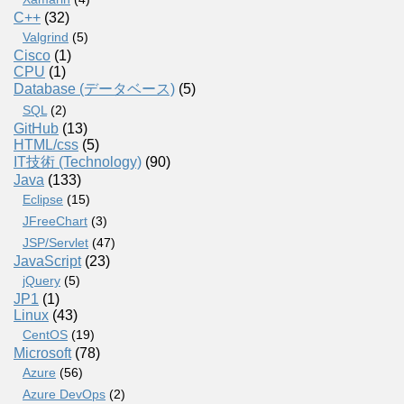
C++
(32)
Valgrind
(5)
Cisco
(1)
CPU
(1)
Database (データベース)
(5)
SQL
(2)
GitHub
(13)
HTML/css
(5)
IT技術 (Technology)
(90)
Java
(133)
Eclipse
(15)
JFreeChart
(3)
JSP/Servlet
(47)
JavaScript
(23)
jQuery
(5)
JP1
(1)
Linux
(43)
CentOS
(19)
Microsoft
(78)
Azure
(56)
Azure DevOps
(2)