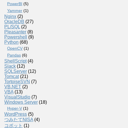
PowerBI
(5)
Yammer
(1)
Nginx
(2)
OracleDB
(27)
PL/SQL
(2)
Pleasanter
(8)
Powershell
(9)
Python
(68)
OpenCV
(1)
Pandas
(6)
ShellScript
(4)
Slack
(12)
SQLServer
(12)
Tomcat
(21)
TortoiseSVN
(7)
VB.NET
(2)
VBA
(13)
VisualStudio
(7)
Windows Server
(18)
Hyper-V
(1)
WordPress
(5)
つみたてNISA
(4)
コボット
(1)