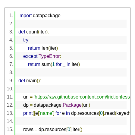
import
 datapackage
def
 count
(
iter
):
try
:
return
 len
(
iter
)
except
TypeError
:
return
 sum
(
1
for
 _ 
in
 iter
)
def
 main
():
    url 
=
'https://raw.githubusercontent.com/frictionles
    dp 
=
 datapackage
.
Package
(
url
)
print
([
e
[
'name'
]
for
 e 
in
 dp
.
resources
[
0
].
read
(
keyed
=
T
    rows 
=
 dp
.
resources
[
0
].
iter
()