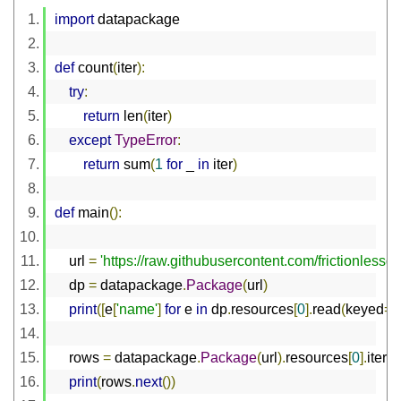
import
 datapackage
def
 count
(
iter
):
try
:
return
 len
(
iter
)
except
TypeError
:
return
 sum
(
1
for
 _ 
in
 iter
)
def
 main
():
    url 
=
'https://raw.githubusercontent.com/frictionles
    dp 
=
 datapackage
.
Package
(
url
)
print
([
e
[
'name'
]
for
 e 
in
 dp
.
resources
[
0
].
read
(
keyed
=
T
    rows 
=
 datapackage
.
Package
(
url
).
resources
[
0
].
iter
()
print
(
rows
.
next
())