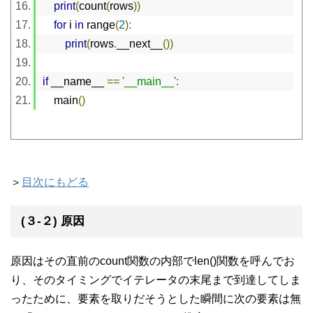
print
(
count
(
rows
))
for
 i 
in
 range
(
2
):
print
(
rows
.
__next__
())
if
 __name__ 
==
'__main__'
:
    main
()
＞
目次にもどる
(３-２) 原因
原因はその直前のcount関数の内部でlen()関数を呼んでお
り、そのタイミングでイテレータの末尾まで到達してしま
ったために、要素を取りだそうとした瞬間に次の要素は無