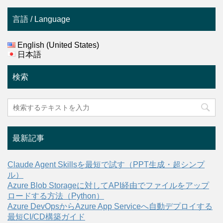
言語 / Language
English (United States)
日本語
検索
最新記事
Claude Agent Skillsを最短で試す（PPT生成・超シンプ
ル）
Azure Blob Storageに対してAPI経由でファイルをアップ
ロードする方法（Python）
Azure DevOpsからAzure App Serviceへ自動デプロイする
最短CI/CD構築ガイド