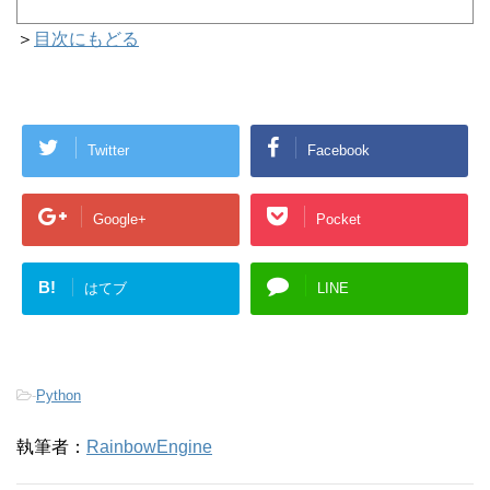
＞
目次にもどる
Twitter
Facebook
Google+
Pocket
B!
はてブ
LINE
-
Python
執筆者：
RainbowEngine