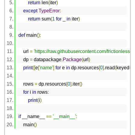
return
 len
(
iter
)
except
TypeError
:
return
 sum
(
1
for
 _ 
in
 iter
)
def
 main
():
    url 
=
'https://raw.githubusercontent.com/frictionles
    dp 
=
 datapackage
.
Package
(
url
)
print
([
e
[
'name'
]
for
 e 
in
 dp
.
resources
[
0
].
read
(
keyed
=
T
    rows 
=
 dp
.
resources
[
0
].
iter
()
for
 i 
in
 rows
:
print
(
i
)
if
 __name__ 
==
'__main__'
:
    main
()