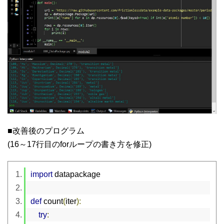
■改善後のプログラム
(16～17行目のforループの書き方を修正)
import
 datapackage
def
 count
(
iter
):
try
: