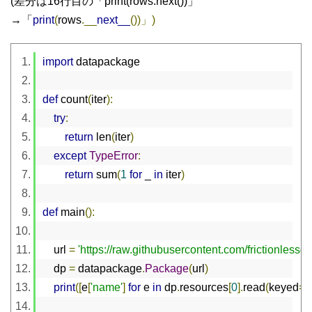
(差分は16行目の「print(rows.next())」
→「
print
(
rows
.__
next__
())」)
import
 datapackage
def
 count
(
iter
):
try
:
return
 len
(
iter
)
except
TypeError
:
return
 sum
(
1
for
 _ 
in
 iter
)
def
 main
():
    url 
=
'https://raw.githubusercontent.com/frictionles
    dp 
=
 datapackage
.
Package
(
url
)
print
([
e
[
'name'
]
for
 e 
in
 dp
.
resources
[
0
].
read
(
keyed
=
T