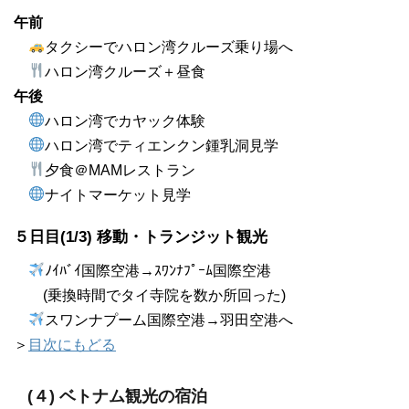
午前
タクシーでハロン湾クルーズ乗り場へ
ハロン湾クルーズ＋昼食
午後
ハロン湾でカヤック体験
ハロン湾でティエンクン鍾乳洞見学
夕食＠MAMレストラン
ナイトマーケット見学
５日目(1/3) 移動・トランジット観光
ﾉｲﾊﾞｲ国際空港→ｽﾜﾝﾅﾌﾟｰﾑ国際空港
(乗換時間でタイ寺院を数か所回った)
スワンナプーム国際空港→羽田空港へ
＞
目次にもどる
(４) ベトナム観光の宿泊