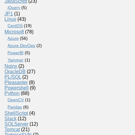
JavaScript
(23)
jQuery
(5)
JP1
(1)
Linux
(43)
CentOS
(19)
Microsoft
(78)
Azure
(56)
Azure DevOps
(2)
PowerBI
(5)
Yammer
(1)
Nginx
(2)
OracleDB
(27)
PL/SQL
(2)
Pleasanter
(8)
Powershell
(9)
Python
(68)
OpenCV
(1)
Pandas
(6)
ShellScript
(4)
Slack
(12)
SQLServer
(12)
Tomcat
(21)
TortoiseSVN
(7)