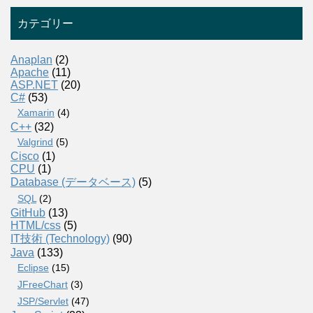
カテゴリー
Anaplan
(2)
Apache
(11)
ASP.NET
(20)
C#
(53)
Xamarin
(4)
C++
(32)
Valgrind
(5)
Cisco
(1)
CPU
(1)
Database (データベース)
(5)
SQL
(2)
GitHub
(13)
HTML/css
(5)
IT技術 (Technology)
(90)
Java
(133)
Eclipse
(15)
JFreeChart
(3)
JSP/Servlet
(47)