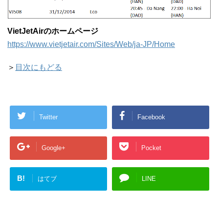
VietJetAirのホームページ
https://www.vietjetair.com/Sites/Web/ja-JP/Home
＞
目次にもどる
Twitter
Facebook
Google+
Pocket
B!
はてブ
LINE