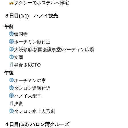
タクシーでホステルへ帰宅
３日目(1/1) ハノイ観光
午前
鎮国寺
ホーチミン廟付近
大統領府/新国会議事堂/バーディン広場
文廟
昼食＠KOTO
午後
ホーチミンの家
タンロン遺跡付近
ハノイ大聖堂
夕食
タンロン水上人形劇
４日目(1/2) ハロン湾クルーズ