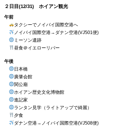
２日目(12/31) ホイアン観光
午前
タクシーでノイバイ国際空港へ
ノイバイ国際空港→ダナン空港(VJ501便)
ミーソン遺跡
昼食＠イエローリバー
午後
日本橋
廣肇会館
関公廟
ホイアン歴史文化博物館
進記家
ランタン見学（ライトアップで綺麗）
夕食
ダナン空港→ノイバイ国際空港(VJ508便)