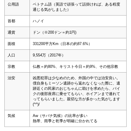
公用語
ベトナム語（英語で頑張って話掛ければ、ある程度
通じる気がしました）
首都
ハノイ
通貨
ドン（※200ドン＝約1円)
面積
331200平方Km（日本の約87.6%）
人口
9,554万（2017年）
宗教
仏教＝約80%、キリスト今日＝約9%、その他宗教
治安
凶悪犯罪は少なめのため、外国の中では治安良い。
僕自身もミーソン遺跡から返れなくなった際に、遺
跡近くの民家のおじちゃんに助けを求めたら、バイ
クの後部座席に乗せてもらい、ホイアンまで連れて
ってもらいました。親切な方が多かった気がします
(^^)/
気候
Aw（サバナ気候）の比率が多い
熱帯、雨季と乾季が明確に分かれてる