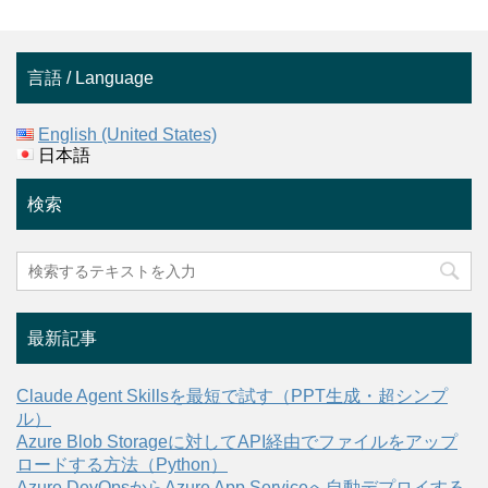
言語 / Language
English (United States)
日本語
検索
最新記事
Claude Agent Skillsを最短で試す（PPT生成・超シンプ
ル）
Azure Blob Storageに対してAPI経由でファイルをアップ
ロードする方法（Python）
Azure DevOpsからAzure App Serviceへ自動デプロイする