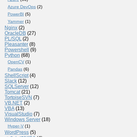
Azure DevOps
(2)
PowerBI
(5)
Yammer
(1)
Nginx
(2)
OracleDB
(27)
PL/SQL
(2)
Pleasanter
(8)
Powershell
(9)
Python
(68)
OpenCV
(1)
Pandas
(6)
ShellScript
(4)
Slack
(12)
SQLServer
(12)
Tomcat
(21)
TortoiseSVN
(7)
VB.NET
(2)
VBA
(13)
VisualStudio
(7)
Windows Server
(18)
Hyper-V
(1)
WordPress
(5)