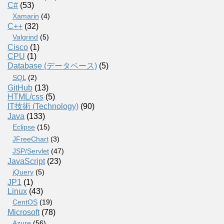
C#
(53)
Xamarin
(4)
C++
(32)
Valgrind
(5)
Cisco
(1)
CPU
(1)
Database (データベース)
(5)
SQL
(2)
GitHub
(13)
HTML/css
(5)
IT技術 (Technology)
(90)
Java
(133)
Eclipse
(15)
JFreeChart
(3)
JSP/Servlet
(47)
JavaScript
(23)
jQuery
(5)
JP1
(1)
Linux
(43)
CentOS
(19)
Microsoft
(78)
Azure
(56)