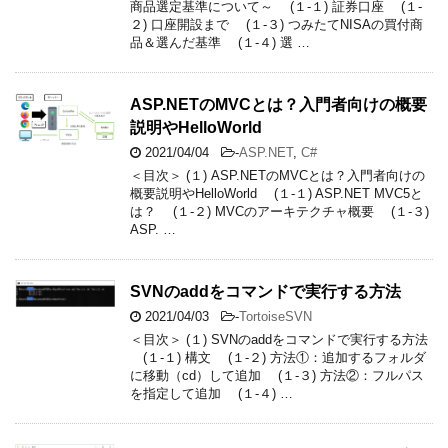
商品選定基準について～ (１-１) 証券口座 (１-
２) 口座開設まで (１-３) つみたてNISAの買付商
品＆選んだ基準 (１-４) 選 …
ASP.NETのMVCとは？入門者向けの概要
説明やHelloWorld
2021/04/04
-
ASP.NET
,
C#
＜目次＞ (１) ASP.NETのMVCとは？入門者向けの
概要説明やHelloWorld (１-１) ASP.NET MVC5と
は？ (１-２) MVCのアーキテクチャ概要 (１-３)
ASP. …
SVNのaddをコマンドで実行する方法
2021/04/03
-
TortoiseSVN
＜目次＞ (１) SVNのaddをコマンドで実行する方法
(１-１) 構文 (１-２) 方法①：追加するフォルダ
に移動（cd）して追加 (１-３) 方法②：フルパス
を指定して追加 (１-４) …