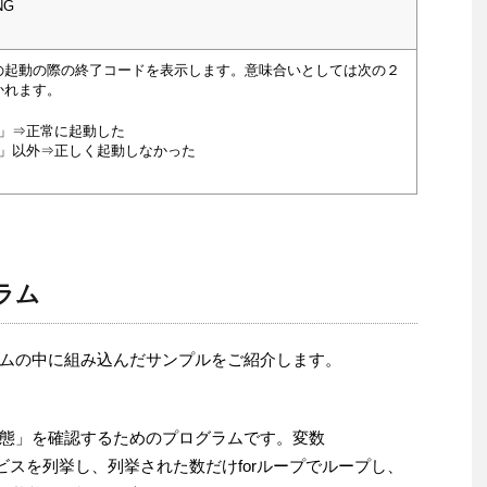
NG
の起動の際の終了コードを表示します。意味合いとしては次の２
かれます。
0」⇒正常に起動した
0」以外⇒正しく起動しなかった
ラム
ムの中に組み込んだサンプルをご紹介します。
態」を確認するためのプログラムです。変数
ービスを列挙し、列挙された数だけforループでループし、