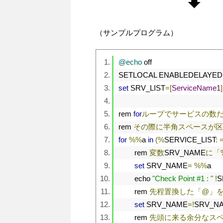
（サンプルプログラム）
@echo
 off
SETLOCAL ENABLEDELAYE
set
 SRV_LIST
=[
ServiceName1
]
rem 
for
ループでサービスの数
rem 
その際に半角スペースが区
for
%%
a 
in
(%
SERVICE_LIST
:
	rem 
変数
SRV_NAME
に「
set
 SRV_NAME
=
%%
a
	echo 
"Check Point #1 : "
!
S
	rem 
先程置換した「@」
set
 SRV_NAME
=!
SRV_N
	rem 
先頭に来る余分なス