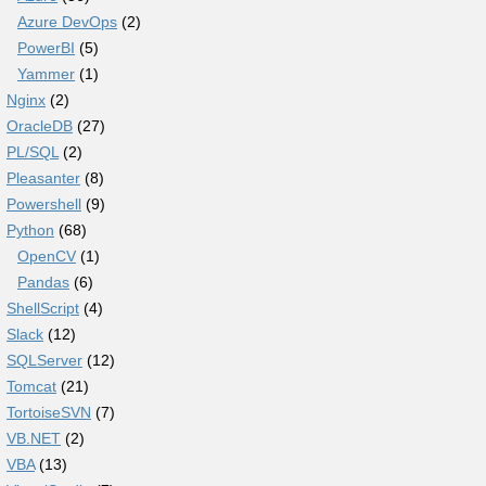
Azure DevOps
(2)
PowerBI
(5)
Yammer
(1)
Nginx
(2)
OracleDB
(27)
PL/SQL
(2)
Pleasanter
(8)
Powershell
(9)
Python
(68)
OpenCV
(1)
Pandas
(6)
ShellScript
(4)
Slack
(12)
SQLServer
(12)
Tomcat
(21)
TortoiseSVN
(7)
VB.NET
(2)
VBA
(13)