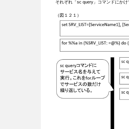
それぞれ「sc query」コマンドに
（図１２１）