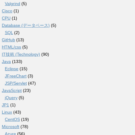
Valgrind
(5)
Cisco
(1)
CPU
(1)
Database (データベース)
(5)
SQL
(2)
GitHub
(13)
HTML/css
(5)
IT技術 (Technology)
(90)
Java
(133)
Eclipse
(15)
JFreeChart
(3)
JSP/Servlet
(47)
JavaScript
(23)
jQuery
(5)
JP1
(1)
Linux
(43)
CentOS
(19)
Microsoft
(78)
Azure
(56)