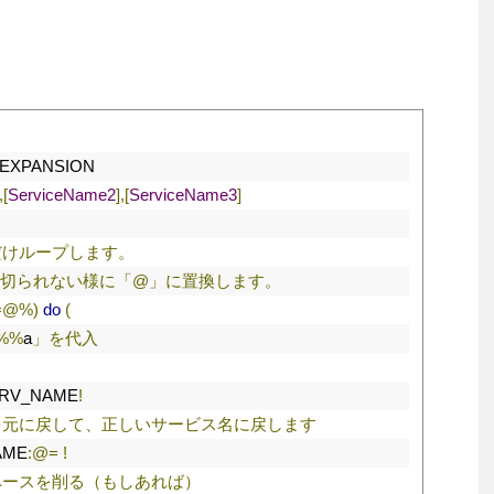
DEXPANSION
,[
ServiceName2
],[
ServiceName3
]
だけループします。
切られない様に「@」に置換します。
=@%)
do
(
%%
a
」を代入
RV_NAME
!
を元に戻して、正しいサービス名に戻します
AME
:@=
!
ペースを削る（もしあれば）