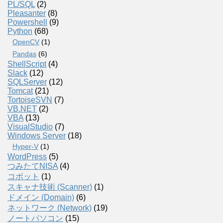
PL/SQL
(2)
Pleasanter
(8)
Powershell
(9)
Python
(68)
OpenCV
(1)
Pandas
(6)
ShellScript
(4)
Slack
(12)
SQLServer
(12)
Tomcat
(21)
TortoiseSVN
(7)
VB.NET
(2)
VBA
(13)
VisualStudio
(7)
Windows Server
(18)
Hyper-V
(1)
WordPress
(5)
つみたてNISA
(4)
コボット
(1)
スキャナ技術 (Scanner)
(1)
ドメイン (Domain)
(6)
ネットワーク (Network)
(19)
ノートパソコン
(15)