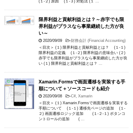
(１-２) 原因 (１-３) 対処法 (１ …
限界利益と貢献利益とは？～赤字でも限
界利益がプラスなら事業継続した方が良
い～
2020/09/09
-
財務会計 (Financial Accounting)
＜目次＞ (１) 限界利益と貢献利益とは？ (１-１)
限界利益の定義 (１-２) 限界利益の意味合い (２)
赤字でも限界利益がプラスなら事業継続した方が良
い (１) 限界利益と貢献利益とは？ …
Xamarin.Formsで画面遷移を実装する手
順について＋ソースコードも紹介
2020/09/08
-
C#
,
Xamarin
＜目次＞ (１) Xamarin.Formsで画面遷移を実装する
手順について (１-１) 遷移先ページの追加 (１-
２) 画面遷移ロジック追加 (１-２-１) ボタンコ
ントロールの追加 ( …