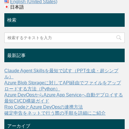
English (United States)
日本語
検索
最新記事
Claude Agent Skillsを最短で試す（PPT生成・超シンプ
ル）
Azure Blob Storageに対してAPI経由でファイルをアップ
ロードする方法（Python）
Azure DevOpsからAzure App Serviceへ自動デプロイする
最短CI/CD構築ガイド
Roo CodeとAzure DevOpsの連携方法
確定申告をネットで行う際の手順を詳細にご紹介
アーカイブ