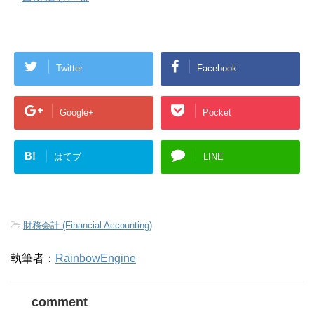
Twitter
Facebook
Google+
Pocket
B!
はてブ
LINE
-
財務会計 (Financial Accounting)
執筆者：
RainbowEngine
comment