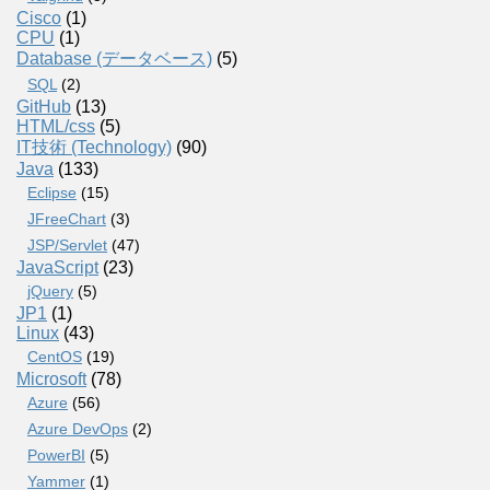
Cisco
(1)
CPU
(1)
Database (データベース)
(5)
SQL
(2)
GitHub
(13)
HTML/css
(5)
IT技術 (Technology)
(90)
Java
(133)
Eclipse
(15)
JFreeChart
(3)
JSP/Servlet
(47)
JavaScript
(23)
jQuery
(5)
JP1
(1)
Linux
(43)
CentOS
(19)
Microsoft
(78)
Azure
(56)
Azure DevOps
(2)
PowerBI
(5)
Yammer
(1)