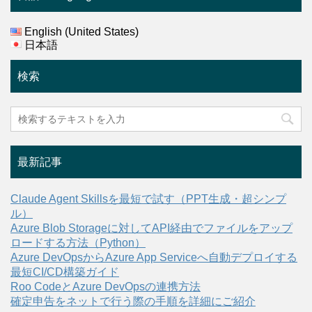
English (United States)
日本語
検索
最新記事
Claude Agent Skillsを最短で試す（PPT生成・超シンプ
ル）
Azure Blob Storageに対してAPI経由でファイルをアップ
ロードする方法（Python）
Azure DevOpsからAzure App Serviceへ自動デプロイする
最短CI/CD構築ガイド
Roo CodeとAzure DevOpsの連携方法
確定申告をネットで行う際の手順を詳細にご紹介