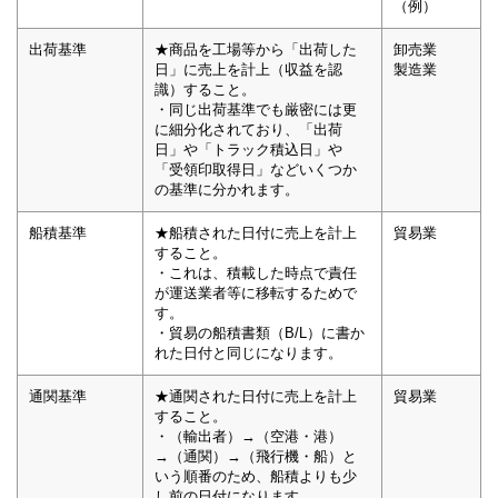
（例）
出荷基準
★商品を工場等から「出荷した
卸売業
日」に売上を計上（収益を認
製造業
識）すること。
・同じ出荷基準でも厳密には更
に細分化されており、「出荷
日」や「トラック積込日」や
「受領印取得日」などいくつか
の基準に分かれます。
船積基準
★船積された日付に売上を計上
貿易業
すること。
・これは、積載した時点で責任
が運送業者等に移転するためで
す。
・貿易の船積書類（B/L）に書か
れた日付と同じになります。
通関基準
★通関された日付に売上を計上
貿易業
すること。
・（輸出者）→（空港・港）
→（通関）→（飛行機・船）と
いう順番のため、船積よりも少
し前の日付になります。