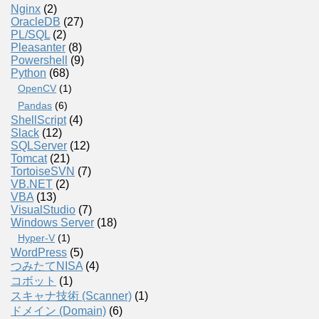
Nginx
(2)
OracleDB
(27)
PL/SQL
(2)
Pleasanter
(8)
Powershell
(9)
Python
(68)
OpenCV
(1)
Pandas
(6)
ShellScript
(4)
Slack
(12)
SQLServer
(12)
Tomcat
(21)
TortoiseSVN
(7)
VB.NET
(2)
VBA
(13)
VisualStudio
(7)
Windows Server
(18)
Hyper-V
(1)
WordPress
(5)
つみたてNISA
(4)
コボット
(1)
スキャナ技術 (Scanner)
(1)
ドメイン (Domain)
(6)